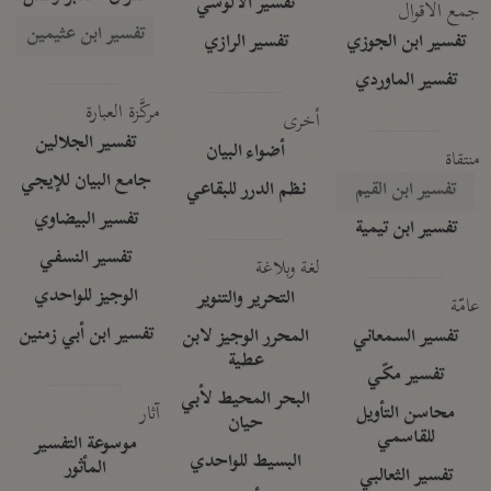
تفسير الآلوسي
جمع الأقوال
تفسير ابن عثيمين
تفسير ابن الجوزي
تفسير الرازي
تفسير الماوردي
مركَّزة العبارة
أخرى
تفسير الجلالين
أضواء البيان
منتقاة
جامع البيان للإيجي
تفسير ابن القيم
نظم الدرر للبقاعي
تفسير البيضاوي
تفسير ابن تيمية
تفسير النسفي
لغة وبلاغة
الوجيز للواحدي
التحرير والتنوير
عامّة
تفسير ابن أبي زمنين
تفسير السمعاني
المحرر الوجيز لابن
عطية
تفسير مكّي
البحر المحيط لأبي
آثار
محاسن التأويل
حيان
للقاسمي
موسوعة التفسير
البسيط للواحدي
المأثور
تفسير الثعالبي