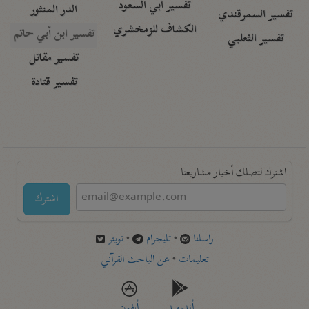
تفسير أبي السعود
الدر المنثور
تفسير السمرقندي
الكشاف للزمخشري
تفسير ابن أبي حاتم
تفسير الثعلبي
تفسير مقاتل
تفسير قتادة
اشترك لتصلك أخبار مشاريعنا
اشترك
راسلنا
•
تليجرام
•
تويتر
تعليمات
•
عن الباحث القرآني
أندرويد
أيفون