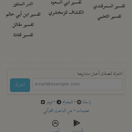
تفسير أبي السعود
الدر المنثور
تفسير السمرقندي
الكشاف للزمخشري
تفسير ابن أبي حاتم
تفسير الثعلبي
تفسير مقاتل
تفسير قتادة
اشترك لتصلك أخبار مشاريعنا
اشترك
راسلنا
•
تليجرام
•
تويتر
تعليمات
•
عن الباحث القرآني
أندرويد
أيفون