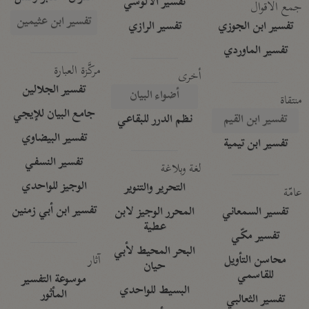
تفسير الآلوسي
جمع الأقوال
تفسير ابن عثيمين
تفسير ابن الجوزي
تفسير الرازي
تفسير الماوردي
مركَّزة العبارة
أخرى
تفسير الجلالين
أضواء البيان
منتقاة
جامع البيان للإيجي
تفسير ابن القيم
نظم الدرر للبقاعي
تفسير البيضاوي
تفسير ابن تيمية
تفسير النسفي
لغة وبلاغة
الوجيز للواحدي
التحرير والتنوير
عامّة
تفسير ابن أبي زمنين
تفسير السمعاني
المحرر الوجيز لابن
عطية
تفسير مكّي
البحر المحيط لأبي
آثار
محاسن التأويل
حيان
للقاسمي
موسوعة التفسير
البسيط للواحدي
المأثور
تفسير الثعالبي