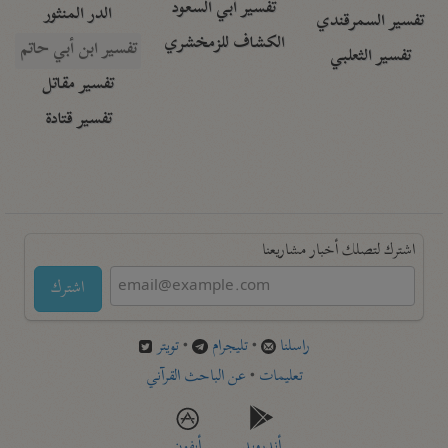
تفسير أبي السعود
الدر المنثور
تفسير السمرقندي
الكشاف للزمخشري
تفسير ابن أبي حاتم
تفسير الثعلبي
تفسير مقاتل
تفسير قتادة
اشترك لتصلك أخبار مشاريعنا
اشترك
راسلنا
•
تليجرام
•
تويتر
تعليمات
•
عن الباحث القرآني
أندرويد
أيفون