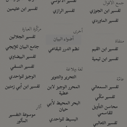
تفسير الآلوسي
جمع الأقوال
تفسير ابن عثيمين
تفسير ابن الجوزي
تفسير الرازي
تفسير الماوردي
مركَّزة العبارة
أخرى
تفسير الجلالين
أضواء البيان
منتقاة
جامع البيان للإيجي
تفسير ابن القيم
نظم الدرر للبقاعي
تفسير البيضاوي
تفسير ابن تيمية
تفسير النسفي
لغة وبلاغة
الوجيز للواحدي
التحرير والتنوير
عامّة
تفسير ابن أبي زمنين
تفسير السمعاني
المحرر الوجيز لابن
عطية
تفسير مكّي
البحر المحيط لأبي
آثار
محاسن التأويل
حيان
للقاسمي
موسوعة التفسير
البسيط للواحدي
المأثور
تفسير الثعالبي