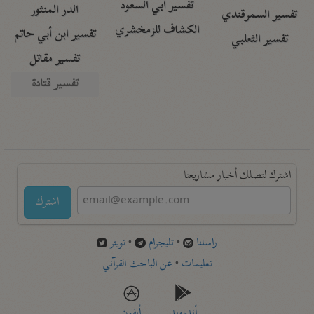
تفسير أبي السعود
الدر المنثور
تفسير السمرقندي
الكشاف للزمخشري
تفسير ابن أبي حاتم
تفسير الثعلبي
تفسير مقاتل
تفسير قتادة
اشترك لتصلك أخبار مشاريعنا
اشترك
راسلنا
•
تليجرام
•
تويتر
تعليمات
•
عن الباحث القرآني
أندرويد
أيفون