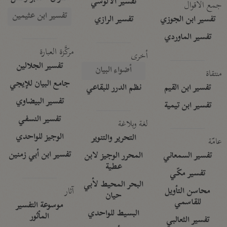
تفسير الآلوسي
جمع الأقوال
تفسير ابن عثيمين
تفسير ابن الجوزي
تفسير الرازي
تفسير الماوردي
مركَّزة العبارة
أخرى
تفسير الجلالين
أضواء البيان
منتقاة
جامع البيان للإيجي
تفسير ابن القيم
نظم الدرر للبقاعي
تفسير البيضاوي
تفسير ابن تيمية
تفسير النسفي
لغة وبلاغة
الوجيز للواحدي
التحرير والتنوير
عامّة
تفسير ابن أبي زمنين
تفسير السمعاني
المحرر الوجيز لابن
عطية
تفسير مكّي
البحر المحيط لأبي
آثار
محاسن التأويل
حيان
للقاسمي
موسوعة التفسير
البسيط للواحدي
المأثور
تفسير الثعالبي