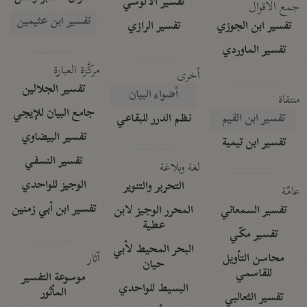
تفسير الآلوسي
جمع الأقوال
تفسير ابن عثيمين
تفسير ابن الجوزي
تفسير الرازي
تفسير الماوردي
مركَّزة العبارة
أخرى
تفسير الجلالين
أضواء البيان
منتقاة
جامع البيان للإيجي
تفسير ابن القيم
نظم الدرر للبقاعي
تفسير البيضاوي
تفسير ابن تيمية
تفسير النسفي
لغة وبلاغة
الوجيز للواحدي
التحرير والتنوير
عامّة
تفسير ابن أبي زمنين
تفسير السمعاني
المحرر الوجيز لابن
عطية
تفسير مكّي
البحر المحيط لأبي
آثار
محاسن التأويل
حيان
للقاسمي
موسوعة التفسير
البسيط للواحدي
المأثور
تفسير الثعالبي