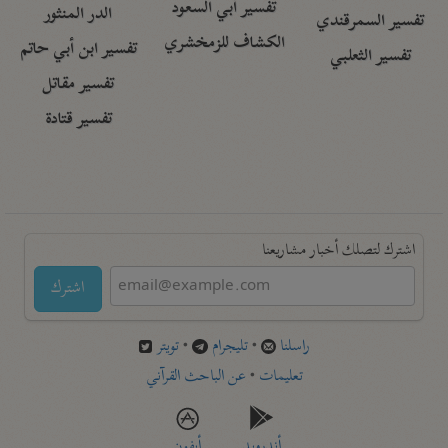
تفسير أبي السعود
الدر المنثور
تفسير السمرقندي
الكشاف للزمخشري
تفسير ابن أبي حاتم
تفسير الثعلبي
تفسير مقاتل
تفسير قتادة
اشترك لتصلك أخبار مشاريعنا
اشترك
راسلنا
•
تليجرام
•
تويتر
تعليمات
•
عن الباحث القرآني
أندرويد
أيفون