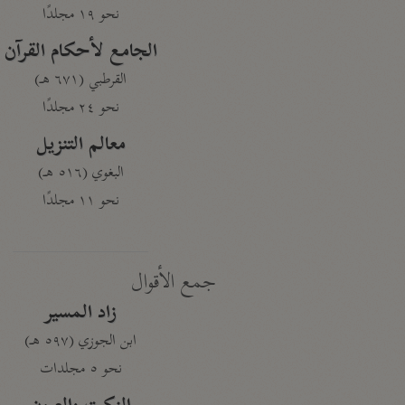
نحو ١٩ مجلدًا
الجامع لأحكام القرآن
القرطبي (٦٧١ هـ)
نحو ٢٤ مجلدًا
معالم التنزيل
البغوي (٥١٦ هـ)
نحو ١١ مجلدًا
جمع الأقوال
زاد المسير
ابن الجوزي (٥٩٧ هـ)
نحو ٥ مجلدات