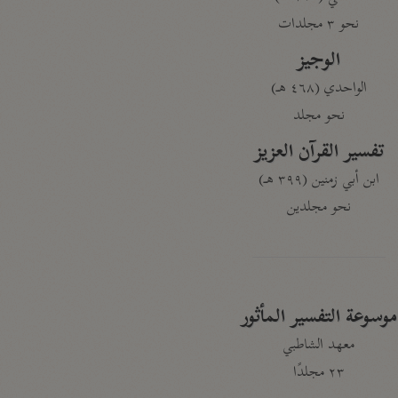
نحو ٣ مجلدات
الوجيز
الواحدي (٤٦٨ هـ)
نحو مجلد
تفسير القرآن العزيز
ابن أبي زمنين (٣٩٩ هـ)
نحو مجلدين
موسوعة التفسير المأثور
معهد الشاطبي
٢٣ مجلدًا