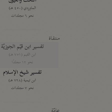
النكت والعيون
الماوردي (٤٥٠ هـ)
نحو ٦ مجلدات
منتقاة
تفسير ابن قيّم الجوزيّة
ابن القيم (٧٥١ هـ)
نحو ١٢ مجلدًا
تفسير شيخ الإسلام
ابن تيمية (٧٢٨ هـ)
نحو ٧ مجلدات
عامّة