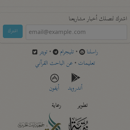
اشترك لتصلك أخبار مشاريعنا
اشترك
راسلنا
•
تليجرام
•
تويتر
تعليمات
•
عن الباحث القرآني
أندرويد
أيفون
تطوير
رعاية