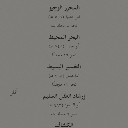
المحرر الوجيز
ابن عطية (٥٤٦ هـ)
نحو ٨ مجلدات
البحر المحيط
أبو حيان (٧٤٥ هـ)
نحو ١٦ مجلدًا
التفسير البسيط
الواحدي (٤٦٨ هـ)
نحو ٢٢ مجلدًا
آثار
إرشاد العقل السليم
أبو السعود (٩٨٢ هـ)
نحو ٩ مجلدات
الكشاف