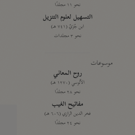
نحو ١١ مجلدًا
التسهيل لعلوم التنزيل
ابن جُزَيّ (٧٤١ هـ)
نحو ٣ مجلدات
موسوعات
روح المعاني
الآلوسي (١٢٧٠ هـ)
نحو ٢٨ مجلدًا
مفاتيح الغيب
فخر الدين الرازي (٦٠٦ هـ)
نحو ٢٤ مجلدًا