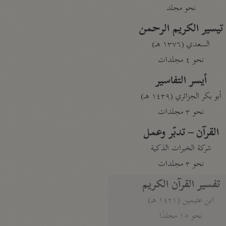
نحو مجلد
تيسير الكريم الرحمن
السعدي (١٣٧٦ هـ)
نحو ٤ مجلدات
أيسر التفاسير
أبو بكر الجزائري (١٤٣٩ هـ)
نحو ٣ مجلدات
القرآن – تدبّر وعمل
شركة الخبرات الذكية
نحو ٣ مجلدات
تفسير القرآن الكريم
ابن عثيمين (١٤٢١ هـ)
نحو ١٥ مجلدًا