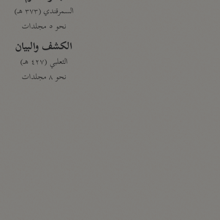
السمرقندي (٣٧٣ هـ)
نحو ٥ مجلدات
الكشف والبيان
الثعلبي (٤٢٧ هـ)
نحو ٨ مجلدات