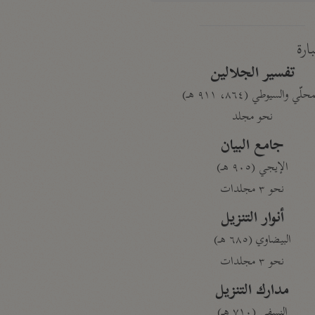
بارة
تفسير الجلالين
حلّي والسيوطي (٨٦٤، ٩١١ هـ)
نحو مجلد
جامع البيان
الإيجي (٩٠٥ هـ)
نحو ٣ مجلدات
أنوار التنزيل
البيضاوي (٦٨٥ هـ)
نحو ٣ مجلدات
مدارك التنزيل
النسفي (٧١٠ هـ)