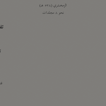
الزمخشري (٥٣٨ هـ)
ج
نحو ٨ مجلدات
تف
ت
قتا