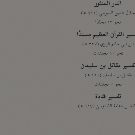
الدر المنثور
لال الدين السيوطي (٩١١ هـ)
نحو ١٣ مجلدًا
سير القرآن العظيم مسندًا
ابن أبي حاتم الرازي (٣٢٧ هـ)
نحو ١٠ مجلدات
فسير مقاتل بن سليمان
مقاتل بن سليمان (١٥٠ هـ)
نحو ٥ مجلدات
تفسير قتادة
دة بن دعامة السّدوسيّ (١١٧ هـ)