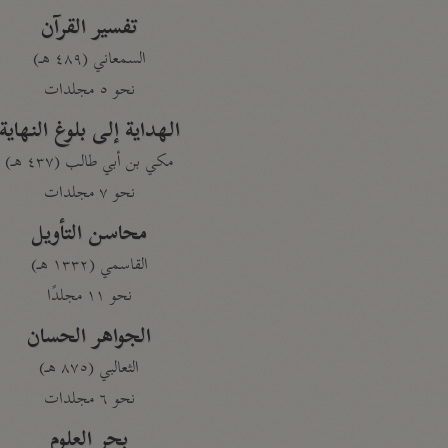
تفسير القرآن
السمعاني (٤٨٩ هـ)
نحو ٥ مجلدات
الهداية إلى بلوغ النهاية
مكي بن أبي طالب (٤٣٧ هـ)
نحو ٧ مجلدات
محاسن التأويل
القاسمي (١٣٣٢ هـ)
نحو ١١ مجلدًا
الجواهر الحسان
الثعالبي (٨٧٥ هـ)
نحو ٦ مجلدات
بحر العلوم