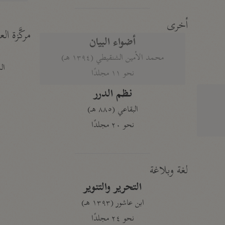
أخرى
مركَّزة الع
أضواء البيان
محمد الأمين الشنقيطي (١٣٩٤ هـ)
الم
نحو ١١ مجلدًا
نظم الدرر
البقاعي (٨٨٥ هـ)
نحو ٢٠ مجلدًا
لغة وبلاغة
التحرير والتنوير
ابن عاشور (١٣٩٣ هـ)
نحو ٢٤ مجلدًا