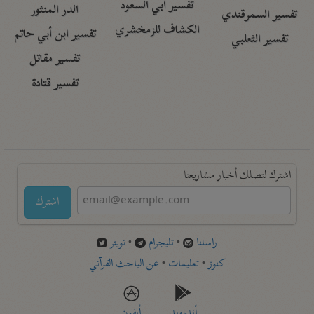
تفسير أبي السعود
الدر المنثور
تفسير السمرقندي
الكشاف للزمخشري
تفسير ابن أبي حاتم
تفسير الثعلبي
تفسير مقاتل
تفسير قتادة
اشترك لتصلك أخبار مشاريعنا
اشترك
راسلنا
•
تليجرام
•
تويتر
كنوز
•
تعليمات
•
عن الباحث القرآني
أندرويد
أيفون