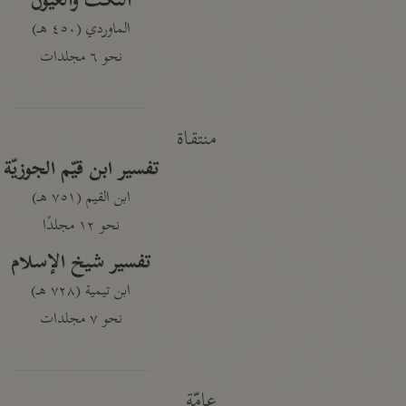
النكت والعيون
الماوردي (٤٥٠ هـ)
نحو ٦ مجلدات
منتقاة
تفسير ابن قيّم الجوزيّة
ابن القيم (٧٥١ هـ)
نحو ١٢ مجلدًا
تفسير شيخ الإسلام
ابن تيمية (٧٢٨ هـ)
نحو ٧ مجلدات
عامّة