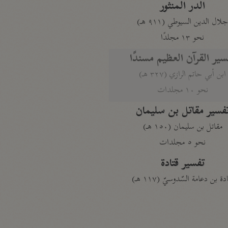
الدر المنثور
لال الدين السيوطي (٩١١ هـ)
نحو ١٣ مجلدًا
سير القرآن العظيم مسندًا
ابن أبي حاتم الرازي (٣٢٧ هـ)
نحو ١٠ مجلدات
فسير مقاتل بن سليمان
مقاتل بن سليمان (١٥٠ هـ)
نحو ٥ مجلدات
تفسير قتادة
دة بن دعامة السّدوسيّ (١١٧ هـ)