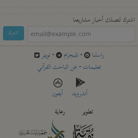
اشترك لتصلك أخبار مشاريعنا
اشترك
راسلنا
•
تليجرام
•
تويتر
تعليمات
•
عن الباحث القرآني
أندرويد
أيفون
تطوير
رعاية