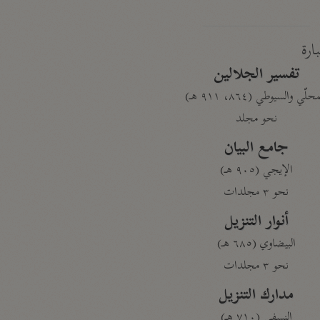
بارة
تفسير الجلالين
حلّي والسيوطي (٨٦٤، ٩١١ هـ)
نحو مجلد
جامع البيان
الإيجي (٩٠٥ هـ)
نحو ٣ مجلدات
أنوار التنزيل
البيضاوي (٦٨٥ هـ)
نحو ٣ مجلدات
مدارك التنزيل
النسفي (٧١٠ هـ)