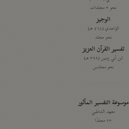
نحو ٣ مجلدات
الوجيز
الواحدي (٤٦٨ هـ)
نحو مجلد
تفسير القرآن العزيز
ابن أبي زمنين (٣٩٩ هـ)
نحو مجلدين
موسوعة التفسير المأثور
معهد الشاطبي
٢٣ مجلدًا