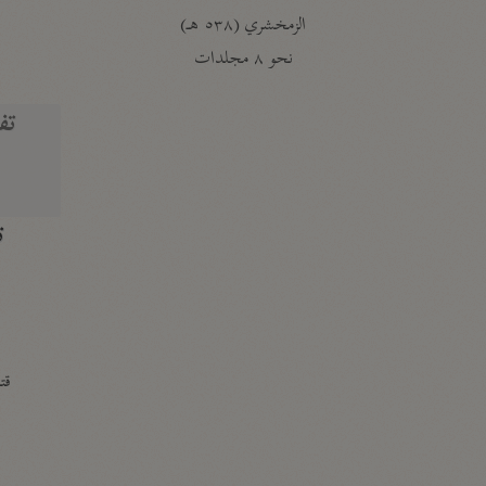
الزمخشري (٥٣٨ هـ)
ج
نحو ٨ مجلدات
تف
ت
قتا