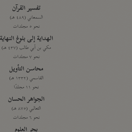
تفسير القرآن
السمعاني (٤٨٩ هـ)
نحو ٥ مجلدات
الهداية إلى بلوغ النهاية
مكي بن أبي طالب (٤٣٧ هـ)
نحو ٧ مجلدات
محاسن التأويل
القاسمي (١٣٣٢ هـ)
نحو ١١ مجلدًا
الجواهر الحسان
الثعالبي (٨٧٥ هـ)
نحو ٦ مجلدات
بحر العلوم