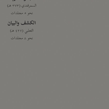
السمرقندي (٣٧٣ هـ)
نحو ٥ مجلدات
الكشف والبيان
الثعلبي (٤٢٧ هـ)
نحو ٨ مجلدات