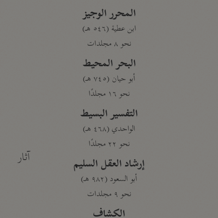
المحرر الوجيز
ابن عطية (٥٤٦ هـ)
نحو ٨ مجلدات
البحر المحيط
أبو حيان (٧٤٥ هـ)
نحو ١٦ مجلدًا
التفسير البسيط
الواحدي (٤٦٨ هـ)
نحو ٢٢ مجلدًا
آثار
إرشاد العقل السليم
أبو السعود (٩٨٢ هـ)
نحو ٩ مجلدات
الكشاف