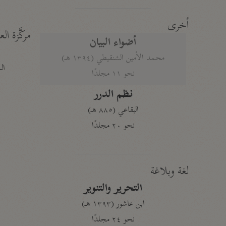
أخرى
مركَّزة الع
أضواء البيان
محمد الأمين الشنقيطي (١٣٩٤ هـ)
الم
نحو ١١ مجلدًا
نظم الدرر
البقاعي (٨٨٥ هـ)
نحو ٢٠ مجلدًا
لغة وبلاغة
التحرير والتنوير
ابن عاشور (١٣٩٣ هـ)
نحو ٢٤ مجلدًا