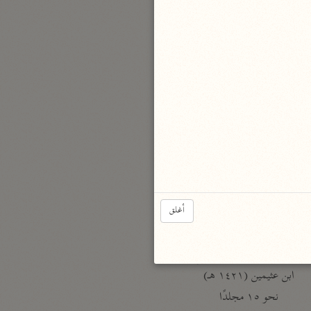
نحو مجلد
تيسير الكريم الرحمن
السعدي (١٣٧٦ هـ)
نحو ٤ مجلدات
أيسر التفاسير
أبو بكر الجزائري (١٤٣٩ هـ)
نحو ٣ مجلدات
القرآن – تدبّر وعمل
شركة الخبرات الذكية
أغلق
نحو ٣ مجلدات
تفسير القرآن الكريم
ابن عثيمين (١٤٢١ هـ)
نحو ١٥ مجلدًا