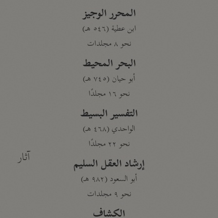
المحرر الوجيز
ابن عطية (٥٤٦ هـ)
نحو ٨ مجلدات
البحر المحيط
أبو حيان (٧٤٥ هـ)
نحو ١٦ مجلدًا
التفسير البسيط
الواحدي (٤٦٨ هـ)
نحو ٢٢ مجلدًا
آثار
إرشاد العقل السليم
أبو السعود (٩٨٢ هـ)
نحو ٩ مجلدات
الكشاف