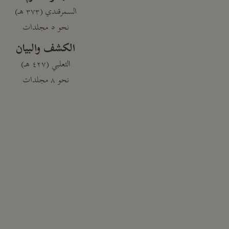
السمرقندي (٣٧٣ هـ)
نحو ٥ مجلدات
الكشف والبيان
الثعلبي (٤٢٧ هـ)
نحو ٨ مجلدات