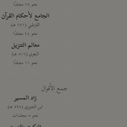
نحو ١٩ مجلدًا
الجامع لأحكام القرآن
القرطبي (٦٧١ هـ)
نحو ٢٤ مجلدًا
معالم التنزيل
البغوي (٥١٦ هـ)
نحو ١١ مجلدًا
جمع الأقوال
زاد المسير
ابن الجوزي (٥٩٧ هـ)
نحو ٥ مجلدات