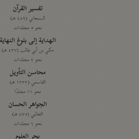
تفسير القرآن
السمعاني (٤٨٩ هـ)
نحو ٥ مجلدات
الهداية إلى بلوغ النهاية
مكي بن أبي طالب (٤٣٧ هـ)
نحو ٧ مجلدات
محاسن التأويل
القاسمي (١٣٣٢ هـ)
نحو ١١ مجلدًا
الجواهر الحسان
الثعالبي (٨٧٥ هـ)
نحو ٦ مجلدات
بحر العلوم