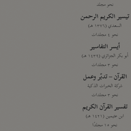
نحو مجلد
تيسير الكريم الرحمن
السعدي (١٣٧٦ هـ)
نحو ٤ مجلدات
أيسر التفاسير
أبو بكر الجزائري (١٤٣٩ هـ)
نحو ٣ مجلدات
القرآن – تدبّر وعمل
شركة الخبرات الذكية
نحو ٣ مجلدات
تفسير القرآن الكريم
ابن عثيمين (١٤٢١ هـ)
نحو ١٥ مجلدًا