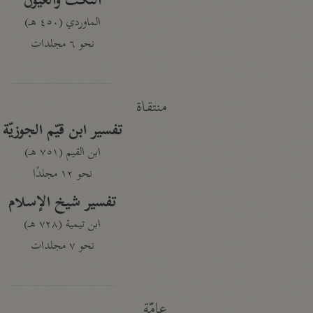
النكت والعيون
الماوردي (٤٥٠ هـ)
نحو ٦ مجلدات
منتقاة
تفسير ابن قيّم الجوزيّة
ابن القيم (٧٥١ هـ)
نحو ١٢ مجلدًا
تفسير شيخ الإسلام
ابن تيمية (٧٢٨ هـ)
نحو ٧ مجلدات
عامّة