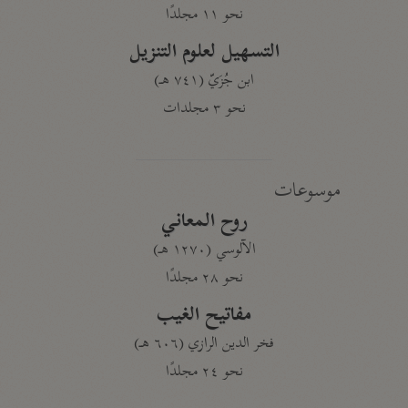
نحو ١١ مجلدًا
التسهيل لعلوم التنزيل
ابن جُزَيّ (٧٤١ هـ)
نحو ٣ مجلدات
موسوعات
روح المعاني
الآلوسي (١٢٧٠ هـ)
نحو ٢٨ مجلدًا
مفاتيح الغيب
فخر الدين الرازي (٦٠٦ هـ)
نحو ٢٤ مجلدًا