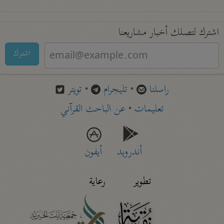
اشترك لتصلك أخبار مشاريعنا
اشترك
راسلنا
•
تليجرام
•
تويتر
تعليمات
•
عن الباحث القرآني
أندرويد
أيفون
تطوير
رعاية