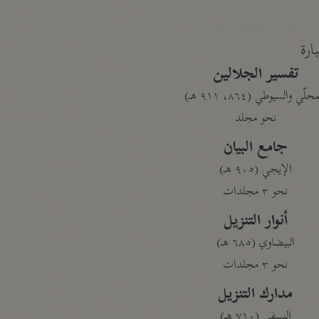
بارة
تفسير الجلالين
حلّي والسيوطي (٨٦٤، ٩١١ هـ)
نحو مجلد
جامع البيان
الإيجي (٩٠٥ هـ)
نحو ٣ مجلدات
أنوار التنزيل
البيضاوي (٦٨٥ هـ)
نحو ٣ مجلدات
مدارك التنزيل
النسفي (٧١٠ هـ)