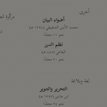
أخرى
مركَّزة الع
أضواء البيان
محمد الأمين الشنقيطي (١٣٩٤ هـ)
الم
نحو ١١ مجلدًا
نظم الدرر
البقاعي (٨٨٥ هـ)
نحو ٢٠ مجلدًا
لغة وبلاغة
التحرير والتنوير
ابن عاشور (١٣٩٣ هـ)
نحو ٢٤ مجلدًا