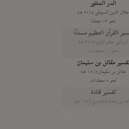
الدر المنثور
لال الدين السيوطي (٩١١ هـ)
نحو ١٣ مجلدًا
سير القرآن العظيم مسندًا
ابن أبي حاتم الرازي (٣٢٧ هـ)
نحو ١٠ مجلدات
فسير مقاتل بن سليمان
مقاتل بن سليمان (١٥٠ هـ)
نحو ٥ مجلدات
تفسير قتادة
دة بن دعامة السّدوسيّ (١١٧ هـ)