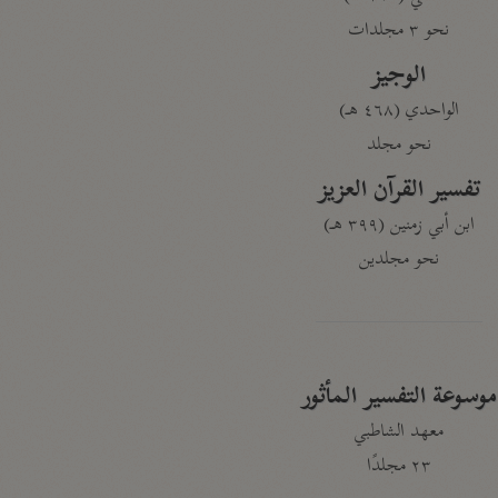
نحو ٣ مجلدات
الوجيز
الواحدي (٤٦٨ هـ)
نحو مجلد
تفسير القرآن العزيز
ابن أبي زمنين (٣٩٩ هـ)
نحو مجلدين
موسوعة التفسير المأثور
معهد الشاطبي
٢٣ مجلدًا