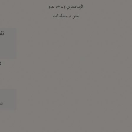
الزمخشري (٥٣٨ هـ)
ج
نحو ٨ مجلدات
تف
ت
قتا