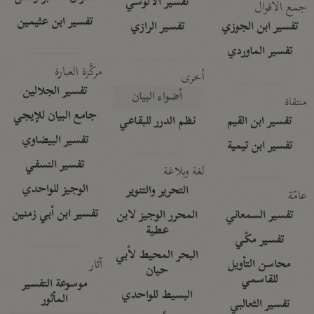
تفسير الآلوسي
جمع الأقوال
تفسير ابن عثيمين
تفسير ابن الجوزي
تفسير الرازي
تفسير الماوردي
مركَّزة العبارة
أخرى
تفسير الجلالين
أضواء البيان
منتقاة
جامع البيان للإيجي
تفسير ابن القيم
نظم الدرر للبقاعي
تفسير البيضاوي
تفسير ابن تيمية
تفسير النسفي
لغة وبلاغة
الوجيز للواحدي
التحرير والتنوير
عامّة
تفسير ابن أبي زمنين
تفسير السمعاني
المحرر الوجيز لابن
عطية
تفسير مكّي
البحر المحيط لأبي
آثار
محاسن التأويل
حيان
للقاسمي
موسوعة التفسير
البسيط للواحدي
المأثور
تفسير الثعالبي