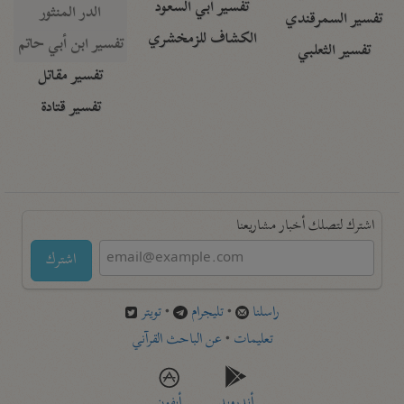
تفسير أبي السعود
الدر المنثور
تفسير السمرقندي
الكشاف للزمخشري
تفسير ابن أبي حاتم
تفسير الثعلبي
تفسير مقاتل
تفسير قتادة
اشترك لتصلك أخبار مشاريعنا
اشترك
راسلنا
•
تليجرام
•
تويتر
تعليمات
•
عن الباحث القرآني
أندرويد
أيفون