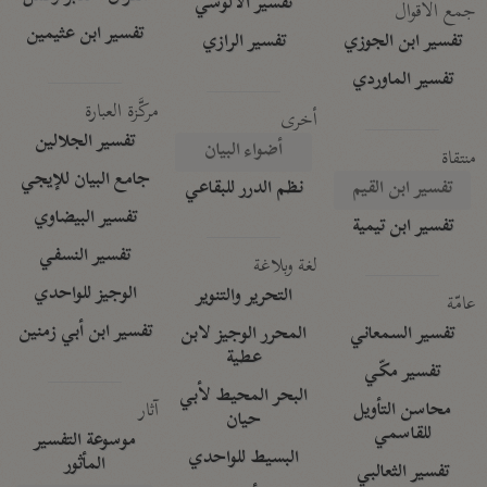
تفسير الآلوسي
جمع الأقوال
تفسير ابن عثيمين
تفسير ابن الجوزي
تفسير الرازي
تفسير الماوردي
مركَّزة العبارة
أخرى
تفسير الجلالين
أضواء البيان
منتقاة
جامع البيان للإيجي
تفسير ابن القيم
نظم الدرر للبقاعي
تفسير البيضاوي
تفسير ابن تيمية
تفسير النسفي
لغة وبلاغة
الوجيز للواحدي
التحرير والتنوير
عامّة
تفسير ابن أبي زمنين
تفسير السمعاني
المحرر الوجيز لابن
عطية
تفسير مكّي
البحر المحيط لأبي
آثار
محاسن التأويل
حيان
للقاسمي
موسوعة التفسير
البسيط للواحدي
المأثور
تفسير الثعالبي