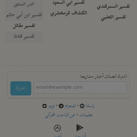
تفسير أبي السعود
الدر المنثور
تفسير السمرقندي
الكشاف للزمخشري
تفسير ابن أبي حاتم
تفسير الثعلبي
تفسير مقاتل
تفسير قتادة
اشترك لتصلك أخبار مشاريعنا
اشترك
راسلنا
•
تليجرام
•
تويتر
تعليمات
•
عن الباحث القرآني
أندرويد
أيفون