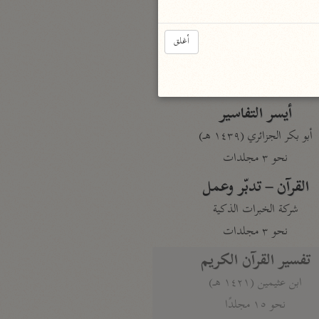
نحو مجلد
تيسير الكريم الرحمن
أغلق
السعدي (١٣٧٦ هـ)
نحو ٤ مجلدات
أيسر التفاسير
أبو بكر الجزائري (١٤٣٩ هـ)
نحو ٣ مجلدات
القرآن – تدبّر وعمل
شركة الخبرات الذكية
نحو ٣ مجلدات
تفسير القرآن الكريم
ابن عثيمين (١٤٢١ هـ)
نحو ١٥ مجلدًا