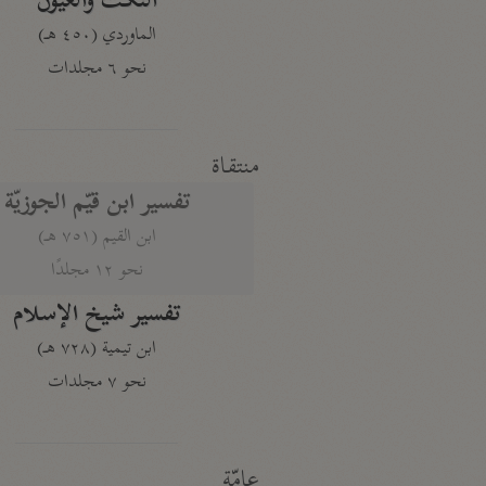
النكت والعيون
الماوردي (٤٥٠ هـ)
نحو ٦ مجلدات
منتقاة
تفسير ابن قيّم الجوزيّة
ابن القيم (٧٥١ هـ)
نحو ١٢ مجلدًا
تفسير شيخ الإسلام
ابن تيمية (٧٢٨ هـ)
نحو ٧ مجلدات
عامّة