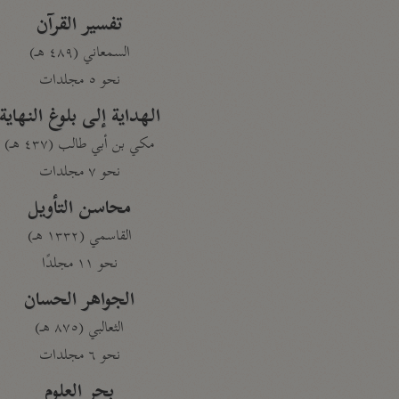
تفسير القرآن
السمعاني (٤٨٩ هـ)
نحو ٥ مجلدات
الهداية إلى بلوغ النهاية
مكي بن أبي طالب (٤٣٧ هـ)
نحو ٧ مجلدات
محاسن التأويل
القاسمي (١٣٣٢ هـ)
نحو ١١ مجلدًا
الجواهر الحسان
الثعالبي (٨٧٥ هـ)
نحو ٦ مجلدات
بحر العلوم