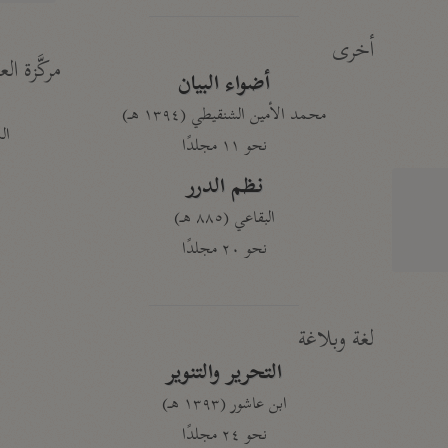
أخرى
مركَّزة الع
أضواء البيان
محمد الأمين الشنقيطي (١٣٩٤ هـ)
الم
نحو ١١ مجلدًا
نظم الدرر
البقاعي (٨٨٥ هـ)
نحو ٢٠ مجلدًا
لغة وبلاغة
التحرير والتنوير
ابن عاشور (١٣٩٣ هـ)
نحو ٢٤ مجلدًا