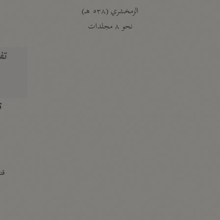
الزمخشري (٥٣٨ هـ)
ج
نحو ٨ مجلدات
تف
ت
قتا