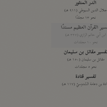
الدر المنثور
لال الدين السيوطي (٩١١ هـ)
نحو ١٣ مجلدًا
سير القرآن العظيم مسندًا
ابن أبي حاتم الرازي (٣٢٧ هـ)
نحو ١٠ مجلدات
فسير مقاتل بن سليمان
مقاتل بن سليمان (١٥٠ هـ)
نحو ٥ مجلدات
تفسير قتادة
دة بن دعامة السّدوسيّ (١١٧ هـ)