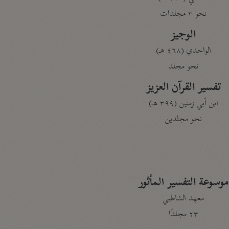
نحو ٣ مجلدات
الوجيز
الواحدي (٤٦٨ هـ)
نحو مجلد
تفسير القرآن العزيز
ابن أبي زمنين (٣٩٩ هـ)
نحو مجلدين
موسوعة التفسير المأثور
معهد الشاطبي
٢٣ مجلدًا