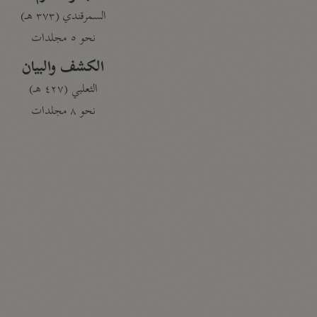
السمرقندي (٣٧٣ هـ)
نحو ٥ مجلدات
الكشف والبيان
الثعلبي (٤٢٧ هـ)
نحو ٨ مجلدات