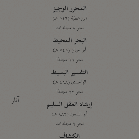
المحرر الوجيز
ابن عطية (٥٤٦ هـ)
نحو ٨ مجلدات
البحر المحيط
أبو حيان (٧٤٥ هـ)
نحو ١٦ مجلدًا
التفسير البسيط
الواحدي (٤٦٨ هـ)
نحو ٢٢ مجلدًا
آثار
إرشاد العقل السليم
أبو السعود (٩٨٢ هـ)
نحو ٩ مجلدات
الكشاف