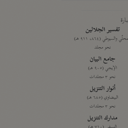
بارة
تفسير الجلالين
حلّي والسيوطي (٨٦٤، ٩١١ هـ)
نحو مجلد
جامع البيان
الإيجي (٩٠٥ هـ)
نحو ٣ مجلدات
أنوار التنزيل
البيضاوي (٦٨٥ هـ)
نحو ٣ مجلدات
مدارك التنزيل
النسفي (٧١٠ هـ)