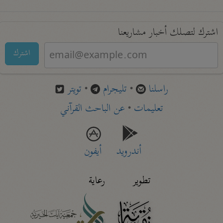
اشترك لتصلك أخبار مشاريعنا
اشترك
راسلنا
•
تليجرام
•
تويتر
تعليمات
•
عن الباحث القرآني
أندرويد
أيفون
تطوير
رعاية