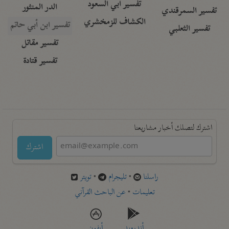
تفسير أبي السعود
الدر المنثور
تفسير السمرقندي
الكشاف للزمخشري
تفسير ابن أبي حاتم
تفسير الثعلبي
تفسير مقاتل
تفسير قتادة
اشترك لتصلك أخبار مشاريعنا
اشترك
راسلنا
•
تليجرام
•
تويتر
تعليمات
•
عن الباحث القرآني
أندرويد
أيفون