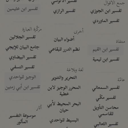
تفسير الآلوسي
جمع الأقوال
تفسير ابن عثيمين
تفسير ابن الجوزي
تفسير الرازي
تفسير الماوردي
مركَّزة العبارة
أخرى
تفسير الجلالين
أضواء البيان
منتقاة
جامع البيان للإيجي
تفسير ابن القيم
نظم الدرر للبقاعي
تفسير البيضاوي
تفسير ابن تيمية
تفسير النسفي
لغة وبلاغة
الوجيز للواحدي
التحرير والتنوير
عامّة
تفسير ابن أبي زمنين
تفسير السمعاني
المحرر الوجيز لابن
عطية
تفسير مكّي
البحر المحيط لأبي
آثار
محاسن التأويل
حيان
للقاسمي
موسوعة التفسير
البسيط للواحدي
المأثور
تفسير الثعالبي