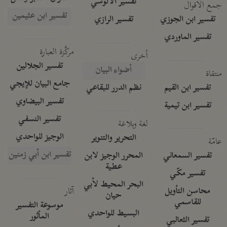
تفسير الآلوسي
جمع الأقوال
تفسير ابن عثيمين
تفسير ابن الجوزي
تفسير الرازي
تفسير الماوردي
مركَّزة العبارة
أخرى
تفسير الجلالين
أضواء البيان
منتقاة
جامع البيان للإيجي
تفسير ابن القيم
نظم الدرر للبقاعي
تفسير البيضاوي
تفسير ابن تيمية
تفسير النسفي
لغة وبلاغة
الوجيز للواحدي
التحرير والتنوير
عامّة
تفسير ابن أبي زمنين
تفسير السمعاني
المحرر الوجيز لابن
عطية
تفسير مكّي
البحر المحيط لأبي
آثار
محاسن التأويل
حيان
للقاسمي
موسوعة التفسير
البسيط للواحدي
المأثور
تفسير الثعالبي