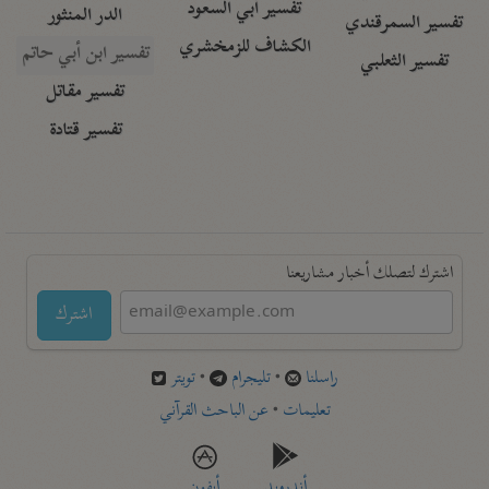
تفسير أبي السعود
الدر المنثور
تفسير السمرقندي
الكشاف للزمخشري
تفسير ابن أبي حاتم
تفسير الثعلبي
تفسير مقاتل
تفسير قتادة
اشترك لتصلك أخبار مشاريعنا
اشترك
راسلنا
•
تليجرام
•
تويتر
تعليمات
•
عن الباحث القرآني
أندرويد
أيفون