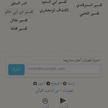
تفسير أبي السعود
الدر المنثور
تفسير السمرقندي
الكشاف للزمخشري
تفسير ابن أبي حاتم
تفسير الثعلبي
تفسير مقاتل
تفسير قتادة
اشترك لتصلك أخبار مشاريعنا
اشترك
راسلنا
•
تليجرام
•
تويتر
تعليمات
•
عن الباحث القرآني
أندرويد
أيفون