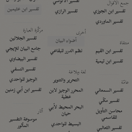
تفسير الآلوسي
جمع الأقوال
تفسير ابن عثيمين
تفسير ابن الجوزي
تفسير الرازي
تفسير الماوردي
مركَّزة العبارة
أخرى
تفسير الجلالين
أضواء البيان
منتقاة
جامع البيان للإيجي
تفسير ابن القيم
نظم الدرر للبقاعي
تفسير البيضاوي
تفسير ابن تيمية
تفسير النسفي
لغة وبلاغة
الوجيز للواحدي
التحرير والتنوير
عامّة
تفسير ابن أبي زمنين
تفسير السمعاني
المحرر الوجيز لابن
عطية
تفسير مكّي
البحر المحيط لأبي
آثار
محاسن التأويل
حيان
للقاسمي
موسوعة التفسير
البسيط للواحدي
المأثور
تفسير الثعالبي