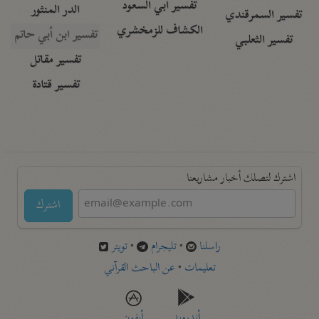
تفسير أبي السعود
الدر المنثور
تفسير السمرقندي
الكشاف للزمخشري
تفسير ابن أبي حاتم
تفسير الثعلبي
تفسير مقاتل
تفسير قتادة
اشترك لتصلك أخبار مشاريعنا
اشترك
راسلنا
•
تليجرام
•
تويتر
تعليمات
•
عن الباحث القرآني
أندرويد
أيفون