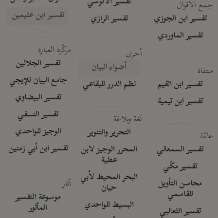
تفسير الآلوسي
جمع الأقوال
تفسير ابن عثيمين
تفسير ابن الجوزي
تفسير الرازي
تفسير الماوردي
مركَّزة العبارة
أخرى
تفسير الجلالين
أضواء البيان
منتقاة
جامع البيان للإيجي
تفسير ابن القيم
نظم الدرر للبقاعي
تفسير البيضاوي
تفسير ابن تيمية
تفسير النسفي
لغة وبلاغة
الوجيز للواحدي
التحرير والتنوير
عامّة
تفسير ابن أبي زمنين
تفسير السمعاني
المحرر الوجيز لابن
عطية
تفسير مكّي
البحر المحيط لأبي
آثار
محاسن التأويل
حيان
للقاسمي
موسوعة التفسير
البسيط للواحدي
المأثور
تفسير الثعالبي