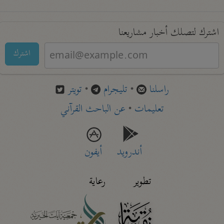
اشترك لتصلك أخبار مشاريعنا
اشترك
راسلنا
•
تليجرام
•
تويتر
تعليمات
•
عن الباحث القرآني
أندرويد
أيفون
تطوير
رعاية