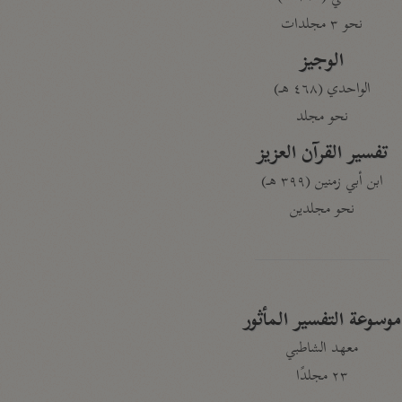
نحو ٣ مجلدات
الوجيز
الواحدي (٤٦٨ هـ)
نحو مجلد
تفسير القرآن العزيز
ابن أبي زمنين (٣٩٩ هـ)
نحو مجلدين
موسوعة التفسير المأثور
معهد الشاطبي
٢٣ مجلدًا