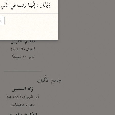
نحو ١٩ مجلدًا
وَيُقَال: إِنَّهَا نزلت فِي ا
الجامع لأحكام القرآن
→
القرطبي (٦٧١ هـ)
نحو ٢٤ مجلدًا
معالم التنزيل
البغوي (٥١٦ هـ)
نحو ١١ مجلدًا
جمع الأقوال
زاد المسير
ابن الجوزي (٥٩٧ هـ)
نحو ٥ مجلدات