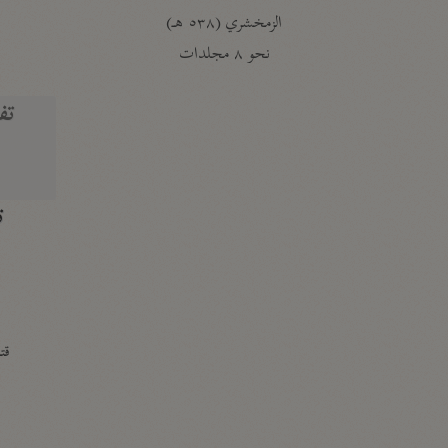
الزمخشري (٥٣٨ هـ)
ج
نحو ٨ مجلدات
تف
ت
قتا