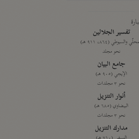
بارة
تفسير الجلالين
حلّي والسيوطي (٨٦٤، ٩١١ هـ)
نحو مجلد
جامع البيان
الإيجي (٩٠٥ هـ)
نحو ٣ مجلدات
أنوار التنزيل
البيضاوي (٦٨٥ هـ)
نحو ٣ مجلدات
مدارك التنزيل
النسفي (٧١٠ هـ)