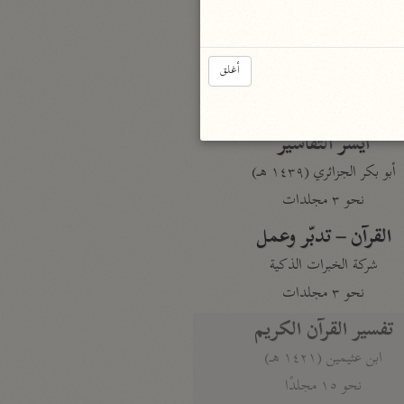
نحو مجلد
تيسير الكريم الرحمن
أغلق
السعدي (١٣٧٦ هـ)
نحو ٤ مجلدات
أيسر التفاسير
أبو بكر الجزائري (١٤٣٩ هـ)
نحو ٣ مجلدات
القرآن – تدبّر وعمل
شركة الخبرات الذكية
نحو ٣ مجلدات
تفسير القرآن الكريم
ابن عثيمين (١٤٢١ هـ)
نحو ١٥ مجلدًا