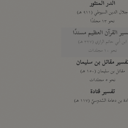
الدر المنثور
لال الدين السيوطي (٩١١ هـ)
نحو ١٣ مجلدًا
سير القرآن العظيم مسندًا
ابن أبي حاتم الرازي (٣٢٧ هـ)
نحو ١٠ مجلدات
فسير مقاتل بن سليمان
مقاتل بن سليمان (١٥٠ هـ)
نحو ٥ مجلدات
تفسير قتادة
دة بن دعامة السّدوسيّ (١١٧ هـ)