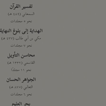
تفسير القرآن
السمعاني (٤٨٩ هـ)
نحو ٥ مجلدات
الهداية إلى بلوغ النهاية
مكي بن أبي طالب (٤٣٧ هـ)
نحو ٧ مجلدات
محاسن التأويل
القاسمي (١٣٣٢ هـ)
نحو ١١ مجلدًا
الجواهر الحسان
الثعالبي (٨٧٥ هـ)
نحو ٦ مجلدات
بحر العلوم