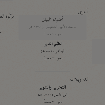
أخرى
مركَّزة الع
أضواء البيان
محمد الأمين الشنقيطي (١٣٩٤ هـ)
الم
نحو ١١ مجلدًا
نظم الدرر
البقاعي (٨٨٥ هـ)
نحو ٢٠ مجلدًا
لغة وبلاغة
التحرير والتنوير
ابن عاشور (١٣٩٣ هـ)
نحو ٢٤ مجلدًا