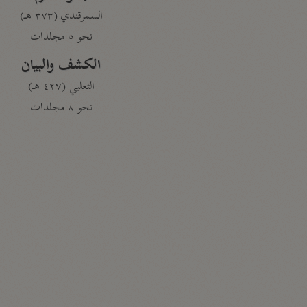
السمرقندي (٣٧٣ هـ)
نحو ٥ مجلدات
الكشف والبيان
الثعلبي (٤٢٧ هـ)
نحو ٨ مجلدات