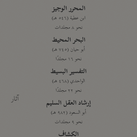
المحرر الوجيز
ابن عطية (٥٤٦ هـ)
نحو ٨ مجلدات
البحر المحيط
أبو حيان (٧٤٥ هـ)
نحو ١٦ مجلدًا
التفسير البسيط
الواحدي (٤٦٨ هـ)
نحو ٢٢ مجلدًا
آثار
إرشاد العقل السليم
أبو السعود (٩٨٢ هـ)
نحو ٩ مجلدات
الكشاف