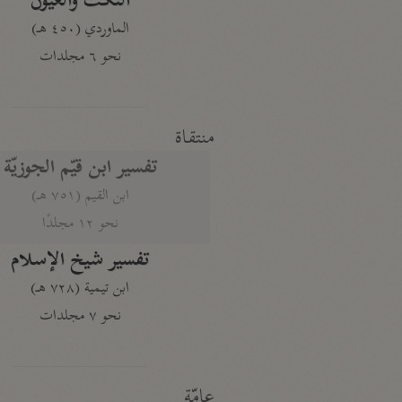
النكت والعيون
الماوردي (٤٥٠ هـ)
نحو ٦ مجلدات
منتقاة
تفسير ابن قيّم الجوزيّة
ابن القيم (٧٥١ هـ)
نحو ١٢ مجلدًا
تفسير شيخ الإسلام
ابن تيمية (٧٢٨ هـ)
نحو ٧ مجلدات
عامّة