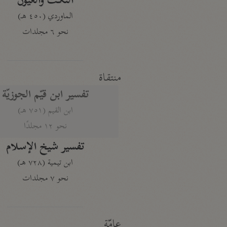
النكت والعيون
الماوردي (٤٥٠ هـ)
نحو ٦ مجلدات
منتقاة
تفسير ابن قيّم الجوزيّة
ابن القيم (٧٥١ هـ)
نحو ١٢ مجلدًا
تفسير شيخ الإسلام
ابن تيمية (٧٢٨ هـ)
نحو ٧ مجلدات
عامّة