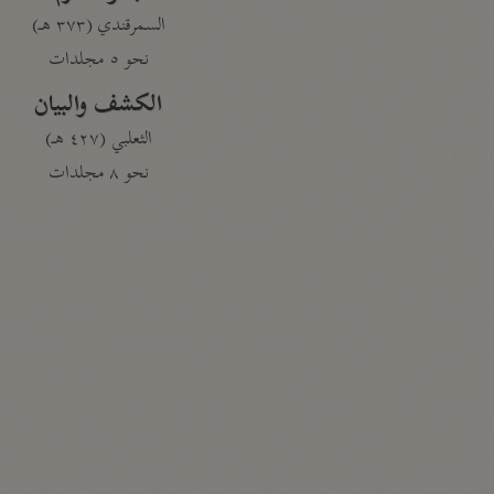
السمرقندي (٣٧٣ هـ)
نحو ٥ مجلدات
الكشف والبيان
الثعلبي (٤٢٧ هـ)
نحو ٨ مجلدات