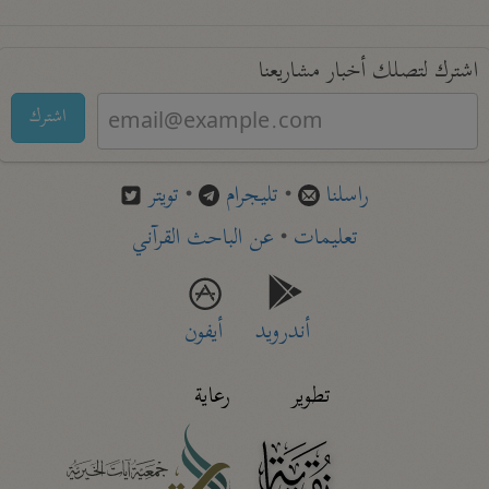
اشترك لتصلك أخبار مشاريعنا
اشترك
راسلنا
•
تليجرام
•
تويتر
تعليمات
•
عن الباحث القرآني
أندرويد
أيفون
تطوير
رعاية