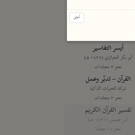
نحو مجلد
تيسير الكريم الرحمن
أغلق
السعدي (١٣٧٦ هـ)
نحو ٤ مجلدات
أيسر التفاسير
أبو بكر الجزائري (١٤٣٩ هـ)
نحو ٣ مجلدات
القرآن – تدبّر وعمل
شركة الخبرات الذكية
نحو ٣ مجلدات
تفسير القرآن الكريم
ابن عثيمين (١٤٢١ هـ)
نحو ١٥ مجلدًا