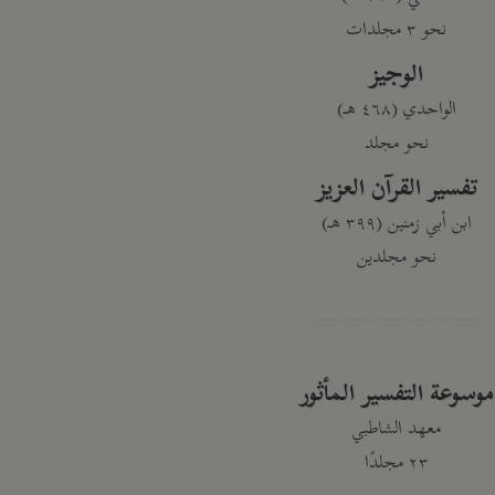
نحو ٣ مجلدات
الوجيز
الواحدي (٤٦٨ هـ)
نحو مجلد
تفسير القرآن العزيز
ابن أبي زمنين (٣٩٩ هـ)
نحو مجلدين
موسوعة التفسير المأثور
معهد الشاطبي
٢٣ مجلدًا