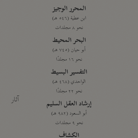
المحرر الوجيز
ابن عطية (٥٤٦ هـ)
نحو ٨ مجلدات
البحر المحيط
أبو حيان (٧٤٥ هـ)
نحو ١٦ مجلدًا
التفسير البسيط
الواحدي (٤٦٨ هـ)
نحو ٢٢ مجلدًا
آثار
إرشاد العقل السليم
أبو السعود (٩٨٢ هـ)
نحو ٩ مجلدات
الكشاف