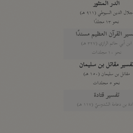
الدر المنثور
لال الدين السيوطي (٩١١ هـ)
نحو ١٣ مجلدًا
سير القرآن العظيم مسندًا
ابن أبي حاتم الرازي (٣٢٧ هـ)
نحو ١٠ مجلدات
فسير مقاتل بن سليمان
مقاتل بن سليمان (١٥٠ هـ)
نحو ٥ مجلدات
تفسير قتادة
دة بن دعامة السّدوسيّ (١١٧ هـ)