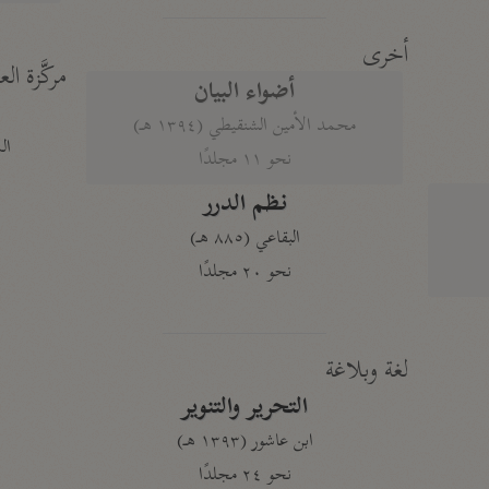
أخرى
مركَّزة الع
أضواء البيان
محمد الأمين الشنقيطي (١٣٩٤ هـ)
الم
نحو ١١ مجلدًا
نظم الدرر
البقاعي (٨٨٥ هـ)
نحو ٢٠ مجلدًا
لغة وبلاغة
التحرير والتنوير
ابن عاشور (١٣٩٣ هـ)
نحو ٢٤ مجلدًا