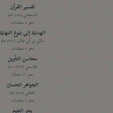
تفسير القرآن
السمعاني (٤٨٩ هـ)
نحو ٥ مجلدات
الهداية إلى بلوغ النهاية
مكي بن أبي طالب (٤٣٧ هـ)
نحو ٧ مجلدات
محاسن التأويل
القاسمي (١٣٣٢ هـ)
نحو ١١ مجلدًا
الجواهر الحسان
الثعالبي (٨٧٥ هـ)
نحو ٦ مجلدات
بحر العلوم