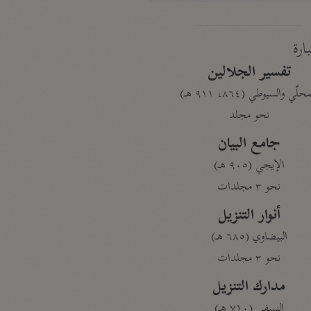
بارة
تفسير الجلالين
حلّي والسيوطي (٨٦٤، ٩١١ هـ)
نحو مجلد
جامع البيان
الإيجي (٩٠٥ هـ)
نحو ٣ مجلدات
أنوار التنزيل
البيضاوي (٦٨٥ هـ)
نحو ٣ مجلدات
مدارك التنزيل
النسفي (٧١٠ هـ)