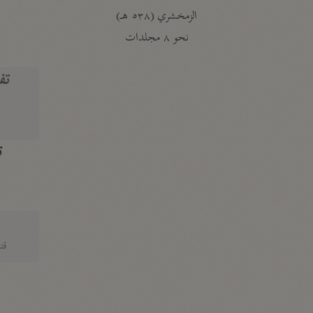
الزمخشري (٥٣٨ هـ)
ج
نحو ٨ مجلدات
تف
ت
قتا