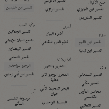
تفسير الآلوسي
جمع الأقوال
تفسير ابن عثيمين
تفسير ابن الجوزي
تفسير الرازي
تفسير الماوردي
مركَّزة العبارة
أخرى
تفسير الجلالين
أضواء البيان
منتقاة
جامع البيان للإيجي
تفسير ابن القيم
نظم الدرر للبقاعي
تفسير البيضاوي
تفسير ابن تيمية
تفسير النسفي
لغة وبلاغة
الوجيز للواحدي
التحرير والتنوير
عامّة
تفسير ابن أبي زمنين
تفسير السمعاني
المحرر الوجيز لابن
عطية
تفسير مكّي
البحر المحيط لأبي
آثار
محاسن التأويل
حيان
للقاسمي
موسوعة التفسير
البسيط للواحدي
المأثور
تفسير الثعالبي