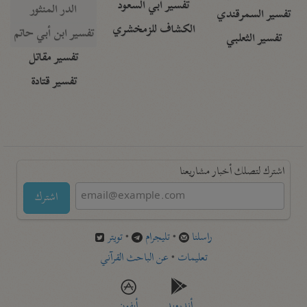
تفسير أبي السعود
الدر المنثور
تفسير السمرقندي
الكشاف للزمخشري
تفسير ابن أبي حاتم
تفسير الثعلبي
تفسير مقاتل
تفسير قتادة
اشترك لتصلك أخبار مشاريعنا
اشترك
راسلنا
•
تليجرام
•
تويتر
تعليمات
•
عن الباحث القرآني
أندرويد
أيفون