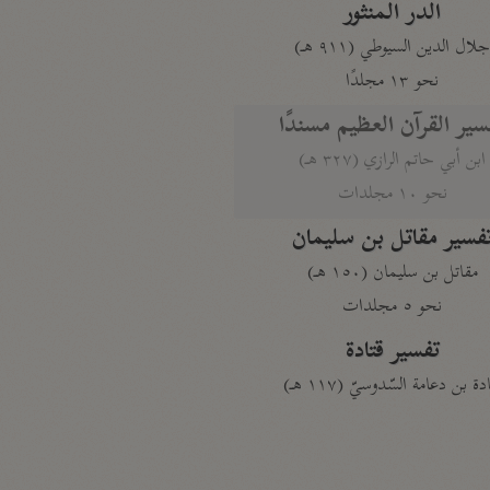
الدر المنثور
لال الدين السيوطي (٩١١ هـ)
نحو ١٣ مجلدًا
سير القرآن العظيم مسندًا
ابن أبي حاتم الرازي (٣٢٧ هـ)
نحو ١٠ مجلدات
فسير مقاتل بن سليمان
مقاتل بن سليمان (١٥٠ هـ)
نحو ٥ مجلدات
تفسير قتادة
دة بن دعامة السّدوسيّ (١١٧ هـ)