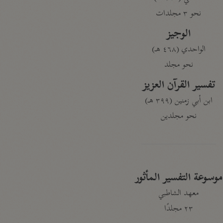
نحو ٣ مجلدات
الوجيز
الواحدي (٤٦٨ هـ)
نحو مجلد
تفسير القرآن العزيز
ابن أبي زمنين (٣٩٩ هـ)
نحو مجلدين
موسوعة التفسير المأثور
معهد الشاطبي
٢٣ مجلدًا