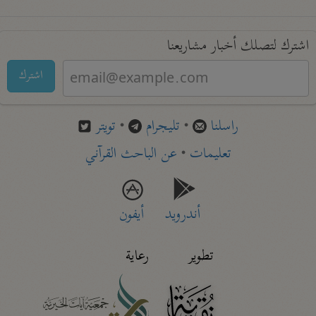
اشترك لتصلك أخبار مشاريعنا
اشترك
راسلنا
•
تليجرام
•
تويتر
تعليمات
•
عن الباحث القرآني
أندرويد
أيفون
تطوير
رعاية