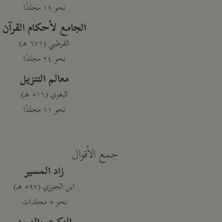
نحو ١٩ مجلدًا
الجامع لأحكام القرآن
القرطبي (٦٧١ هـ)
نحو ٢٤ مجلدًا
معالم التنزيل
البغوي (٥١٦ هـ)
نحو ١١ مجلدًا
جمع الأقوال
زاد المسير
ابن الجوزي (٥٩٧ هـ)
نحو ٥ مجلدات