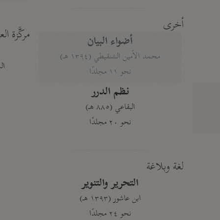
أخرى
مركَّزة الع
أضواء البيان
محمد الأمين الشنقيطي (١٣٩٤ هـ)
الم
نحو ١١ مجلدًا
نظم الدرر
البقاعي (٨٨٥ هـ)
نحو ٢٠ مجلدًا
لغة وبلاغة
التحرير والتنوير
ابن عاشور (١٣٩٣ هـ)
نحو ٢٤ مجلدًا