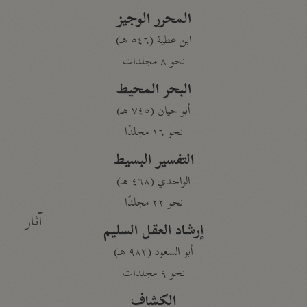
المحرر الوجيز
ابن عطية (٥٤٦ هـ)
نحو ٨ مجلدات
البحر المحيط
أبو حيان (٧٤٥ هـ)
نحو ١٦ مجلدًا
التفسير البسيط
الواحدي (٤٦٨ هـ)
نحو ٢٢ مجلدًا
آثار
إرشاد العقل السليم
أبو السعود (٩٨٢ هـ)
نحو ٩ مجلدات
الكشاف