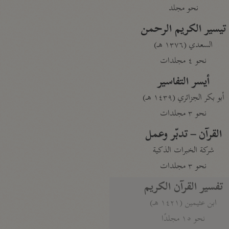
نحو مجلد
تيسير الكريم الرحمن
السعدي (١٣٧٦ هـ)
نحو ٤ مجلدات
أيسر التفاسير
أبو بكر الجزائري (١٤٣٩ هـ)
نحو ٣ مجلدات
القرآن – تدبّر وعمل
شركة الخبرات الذكية
نحو ٣ مجلدات
تفسير القرآن الكريم
ابن عثيمين (١٤٢١ هـ)
نحو ١٥ مجلدًا