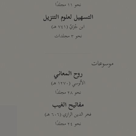
نحو ١١ مجلدًا
التسهيل لعلوم التنزيل
ابن جُزَيّ (٧٤١ هـ)
نحو ٣ مجلدات
موسوعات
روح المعاني
الآلوسي (١٢٧٠ هـ)
نحو ٢٨ مجلدًا
مفاتيح الغيب
فخر الدين الرازي (٦٠٦ هـ)
نحو ٢٤ مجلدًا