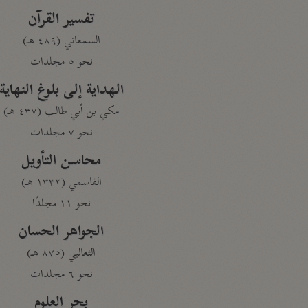
تفسير القرآن
السمعاني (٤٨٩ هـ)
نحو ٥ مجلدات
الهداية إلى بلوغ النهاية
مكي بن أبي طالب (٤٣٧ هـ)
نحو ٧ مجلدات
محاسن التأويل
القاسمي (١٣٣٢ هـ)
نحو ١١ مجلدًا
الجواهر الحسان
الثعالبي (٨٧٥ هـ)
نحو ٦ مجلدات
بحر العلوم