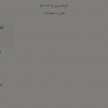
الزمخشري (٥٣٨ هـ)
ج
نحو ٨ مجلدات
تف
ت
قتا