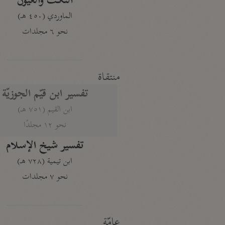
النكت والعيون
الماوردي (٤٥٠ هـ)
نحو ٦ مجلدات
منتقاة
تفسير ابن قيّم الجوزيّة
ابن القيم (٧٥١ هـ)
نحو ١٢ مجلدًا
تفسير شيخ الإسلام
ابن تيمية (٧٢٨ هـ)
نحو ٧ مجلدات
عامّة