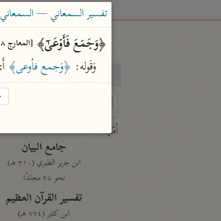
تفسير السمعاني — السمعاني (٤٨٩ ه
﴿وَجَمَعَ فَأَوۡعَىٰۤ﴾ 
[المعارج ١٨]
وَقَوله: 
﴿وَجمع فأوعى﴾
 أَ
بحث
تفسير
→
 characters for results.
أمّهات
جامع البيان
ابن جرير الطبري (٣١٠ هـ)
نحو ٢٨ مجلدًا
تفسير القرآن العظيم
ابن كثير (٧٧٤ هـ)