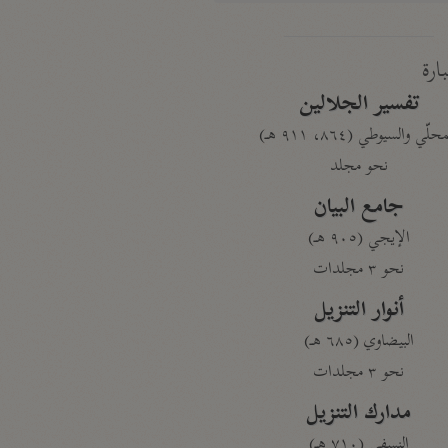
بارة
تفسير الجلالين
حلّي والسيوطي (٨٦٤، ٩١١ هـ)
نحو مجلد
جامع البيان
الإيجي (٩٠٥ هـ)
نحو ٣ مجلدات
أنوار التنزيل
البيضاوي (٦٨٥ هـ)
نحو ٣ مجلدات
مدارك التنزيل
النسفي (٧١٠ هـ)