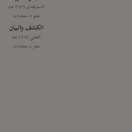
السمرقندي (٣٧٣ هـ)
نحو ٥ مجلدات
الكشف والبيان
الثعلبي (٤٢٧ هـ)
نحو ٨ مجلدات