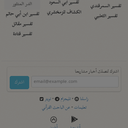
تفسير أبي السعود
الدر المنثور
تفسير السمرقندي
الكشاف للزمخشري
تفسير ابن أبي حاتم
تفسير الثعلبي
تفسير مقاتل
تفسير قتادة
اشترك لتصلك أخبار مشاريعنا
اشترك
راسلنا
•
تليجرام
•
تويتر
تعليمات
•
عن الباحث القرآني
أندرويد
أيفون