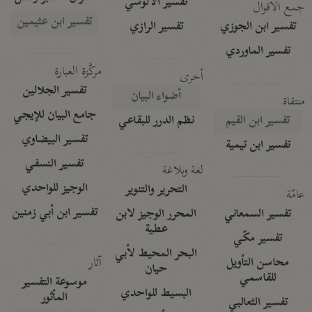
تفسير الآلوسي
جمع الأقوال
تفسير ابن عثيمين
تفسير ابن الجوزي
تفسير الرازي
تفسير الماوردي
مركَّزة العبارة
أخرى
تفسير الجلالين
أضواء البيان
منتقاة
جامع البيان للإيجي
تفسير ابن القيم
نظم الدرر للبقاعي
تفسير البيضاوي
تفسير ابن تيمية
تفسير النسفي
لغة وبلاغة
الوجيز للواحدي
التحرير والتنوير
عامّة
تفسير ابن أبي زمنين
تفسير السمعاني
المحرر الوجيز لابن
عطية
تفسير مكّي
البحر المحيط لأبي
آثار
محاسن التأويل
حيان
للقاسمي
موسوعة التفسير
البسيط للواحدي
المأثور
تفسير الثعالبي