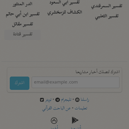
تفسير أبي السعود
الدر المنثور
تفسير السمرقندي
الكشاف للزمخشري
تفسير ابن أبي حاتم
تفسير الثعلبي
تفسير مقاتل
تفسير قتادة
اشترك لتصلك أخبار مشاريعنا
اشترك
راسلنا
•
تليجرام
•
تويتر
تعليمات
•
عن الباحث القرآني
أندرويد
أيفون