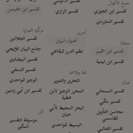
تفسير الآلوسي
جمع الأقوال
تفسير ابن عثيمين
تفسير ابن الجوزي
تفسير الرازي
تفسير الماوردي
مركَّزة العبارة
أخرى
تفسير الجلالين
أضواء البيان
منتقاة
جامع البيان للإيجي
تفسير ابن القيم
نظم الدرر للبقاعي
تفسير البيضاوي
تفسير ابن تيمية
تفسير النسفي
لغة وبلاغة
الوجيز للواحدي
التحرير والتنوير
عامّة
تفسير ابن أبي زمنين
تفسير السمعاني
المحرر الوجيز لابن
عطية
تفسير مكّي
البحر المحيط لأبي
آثار
محاسن التأويل
حيان
للقاسمي
موسوعة التفسير
البسيط للواحدي
المأثور
تفسير الثعالبي