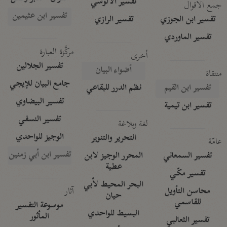
تفسير الآلوسي
جمع الأقوال
تفسير ابن عثيمين
تفسير ابن الجوزي
تفسير الرازي
تفسير الماوردي
مركَّزة العبارة
أخرى
تفسير الجلالين
أضواء البيان
منتقاة
جامع البيان للإيجي
تفسير ابن القيم
نظم الدرر للبقاعي
تفسير البيضاوي
تفسير ابن تيمية
تفسير النسفي
لغة وبلاغة
الوجيز للواحدي
التحرير والتنوير
عامّة
تفسير ابن أبي زمنين
تفسير السمعاني
المحرر الوجيز لابن
عطية
تفسير مكّي
البحر المحيط لأبي
آثار
محاسن التأويل
حيان
للقاسمي
موسوعة التفسير
البسيط للواحدي
المأثور
تفسير الثعالبي