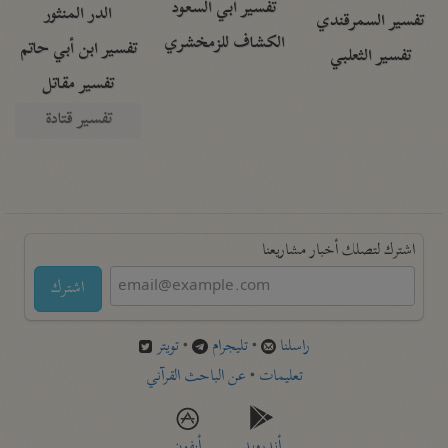
تفسير أبي السعود
الدر المنثور
تفسير السمرقندي
الكشاف للزمخشري
تفسير ابن أبي حاتم
تفسير الثعلبي
تفسير مقاتل
تفسير قتادة
اشترك لتصلك أخبار مشاريعنا
اشترك
راسلنا
•
تليجرام
•
تويتر
تعليمات
•
عن الباحث القرآني
أندرويد
أيفون