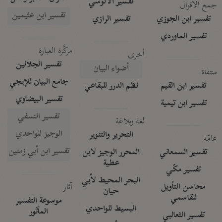
تفسير الآلوسي
جمع الأقوال
تفسير ابن عثيمين
تفسير ابن الجوزي
تفسير الرازي
تفسير الماوردي
مركَّزة العبارة
أخرى
تفسير الجلالين
أضواء البيان
منتقاة
جامع البيان للإيجي
تفسير ابن القيم
نظم الدرر للبقاعي
تفسير البيضاوي
تفسير ابن تيمية
تفسير النسفي
لغة وبلاغة
الوجيز للواحدي
التحرير والتنوير
عامّة
تفسير ابن أبي زمنين
تفسير السمعاني
المحرر الوجيز لابن
عطية
تفسير مكّي
البحر المحيط لأبي
آثار
محاسن التأويل
حيان
للقاسمي
موسوعة التفسير
البسيط للواحدي
المأثور
تفسير الثعالبي