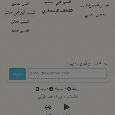
تفسير أبي السعود
الدر المنثور
تفسير السمرقندي
الكشاف للزمخشري
تفسير ابن أبي حاتم
تفسير الثعلبي
تفسير مقاتل
تفسير قتادة
اشترك لتصلك أخبار مشاريعنا
اشترك
راسلنا
•
تليجرام
•
تويتر
تعليمات
•
عن الباحث القرآني
أندرويد
أيفون