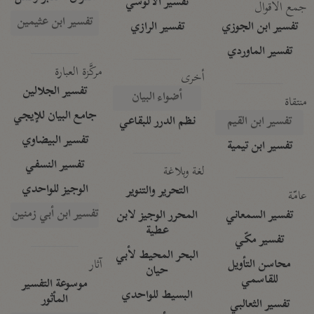
تفسير الآلوسي
جمع الأقوال
تفسير ابن عثيمين
تفسير ابن الجوزي
تفسير الرازي
تفسير الماوردي
مركَّزة العبارة
أخرى
تفسير الجلالين
أضواء البيان
منتقاة
جامع البيان للإيجي
تفسير ابن القيم
نظم الدرر للبقاعي
تفسير البيضاوي
تفسير ابن تيمية
تفسير النسفي
لغة وبلاغة
الوجيز للواحدي
التحرير والتنوير
عامّة
تفسير ابن أبي زمنين
تفسير السمعاني
المحرر الوجيز لابن
عطية
تفسير مكّي
البحر المحيط لأبي
آثار
محاسن التأويل
حيان
للقاسمي
موسوعة التفسير
البسيط للواحدي
المأثور
تفسير الثعالبي