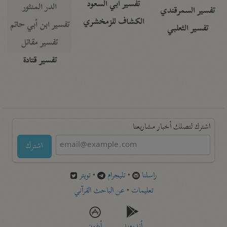
تفسير أبي السعود
الدر المنثور
تفسير السمرقندي
الكشاف للزمخشري
تفسير ابن أبي حاتم
تفسير الثعلبي
تفسير مقاتل
تفسير قتادة
اشترك لتصلك أخبار مشاريعنا
اشترك
راسلنا
•
تليجرام
•
تويتر
تعليمات
•
عن الباحث القرآني
أندرويد
أيفون