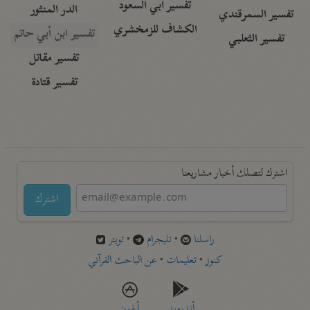
تفسير أبي السعود
الدر المنثور
تفسير السمرقندي
الكشاف للزمخشري
تفسير ابن أبي حاتم
تفسير الثعلبي
تفسير مقاتل
تفسير قتادة
اشترك لتصلك أخبار مشاريعنا
اشترك
راسلنا
•
تليجرام
•
تويتر
كنوز
•
تعليمات
•
عن الباحث القرآني
أندرويد
أيفون