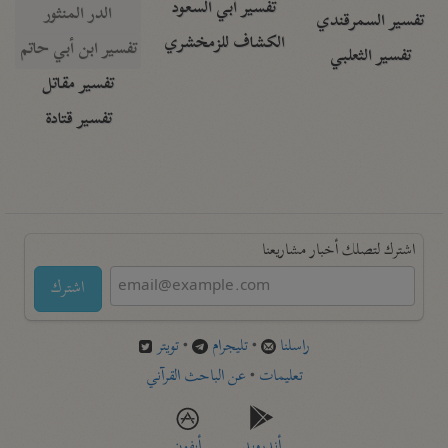
تفسير أبي السعود
الدر المنثور
تفسير السمرقندي
الكشاف للزمخشري
تفسير ابن أبي حاتم
تفسير الثعلبي
تفسير مقاتل
تفسير قتادة
اشترك لتصلك أخبار مشاريعنا
اشترك
راسلنا
•
تليجرام
•
تويتر
تعليمات
•
عن الباحث القرآني
أندرويد
أيفون