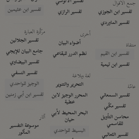
تفسير الآلوسي
جمع الأقوال
تفسير ابن عثيمين
تفسير ابن الجوزي
تفسير الرازي
تفسير الماوردي
مركَّزة العبارة
أخرى
تفسير الجلالين
أضواء البيان
منتقاة
جامع البيان للإيجي
تفسير ابن القيم
نظم الدرر للبقاعي
تفسير البيضاوي
تفسير ابن تيمية
تفسير النسفي
لغة وبلاغة
الوجيز للواحدي
التحرير والتنوير
عامّة
تفسير ابن أبي زمنين
تفسير السمعاني
المحرر الوجيز لابن
عطية
تفسير مكّي
البحر المحيط لأبي
آثار
محاسن التأويل
حيان
للقاسمي
موسوعة التفسير
البسيط للواحدي
المأثور
تفسير الثعالبي