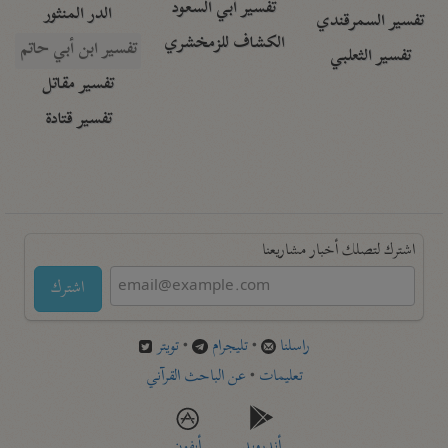
تفسير أبي السعود
الدر المنثور
تفسير السمرقندي
الكشاف للزمخشري
تفسير ابن أبي حاتم
تفسير الثعلبي
تفسير مقاتل
تفسير قتادة
اشترك لتصلك أخبار مشاريعنا
اشترك
راسلنا
•
تليجرام
•
تويتر
تعليمات
•
عن الباحث القرآني
أندرويد
أيفون