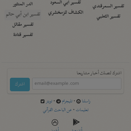
تفسير أبي السعود
الدر المنثور
تفسير السمرقندي
الكشاف للزمخشري
تفسير ابن أبي حاتم
تفسير الثعلبي
تفسير مقاتل
تفسير قتادة
اشترك لتصلك أخبار مشاريعنا
اشترك
راسلنا
•
تليجرام
•
تويتر
تعليمات
•
عن الباحث القرآني
أندرويد
أيفون