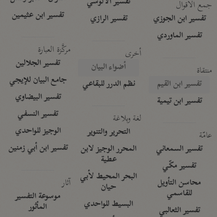
تفسير الآلوسي
جمع الأقوال
تفسير ابن عثيمين
تفسير ابن الجوزي
تفسير الرازي
تفسير الماوردي
مركَّزة العبارة
أخرى
تفسير الجلالين
أضواء البيان
منتقاة
جامع البيان للإيجي
تفسير ابن القيم
نظم الدرر للبقاعي
تفسير البيضاوي
تفسير ابن تيمية
تفسير النسفي
لغة وبلاغة
الوجيز للواحدي
التحرير والتنوير
عامّة
تفسير ابن أبي زمنين
تفسير السمعاني
المحرر الوجيز لابن
عطية
تفسير مكّي
البحر المحيط لأبي
آثار
محاسن التأويل
حيان
للقاسمي
موسوعة التفسير
البسيط للواحدي
المأثور
تفسير الثعالبي