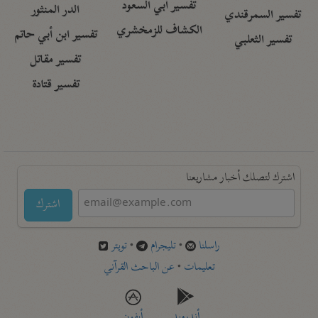
تفسير أبي السعود
الدر المنثور
تفسير السمرقندي
الكشاف للزمخشري
تفسير ابن أبي حاتم
تفسير الثعلبي
تفسير مقاتل
تفسير قتادة
اشترك لتصلك أخبار مشاريعنا
اشترك
راسلنا
•
تليجرام
•
تويتر
تعليمات
•
عن الباحث القرآني
أندرويد
أيفون