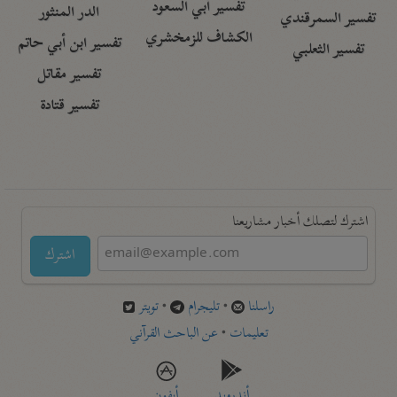
تفسير أبي السعود
الدر المنثور
تفسير السمرقندي
الكشاف للزمخشري
تفسير ابن أبي حاتم
تفسير الثعلبي
تفسير مقاتل
تفسير قتادة
اشترك لتصلك أخبار مشاريعنا
اشترك
راسلنا
•
تليجرام
•
تويتر
تعليمات
•
عن الباحث القرآني
أندرويد
أيفون