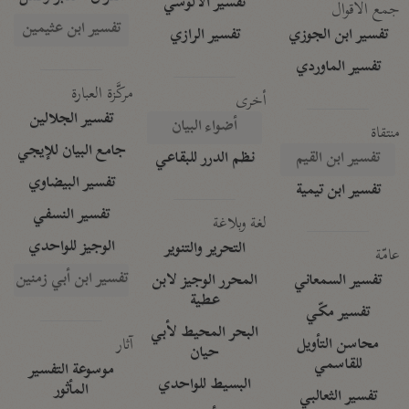
تفسير الآلوسي
جمع الأقوال
تفسير ابن عثيمين
تفسير ابن الجوزي
تفسير الرازي
تفسير الماوردي
مركَّزة العبارة
أخرى
تفسير الجلالين
أضواء البيان
منتقاة
جامع البيان للإيجي
تفسير ابن القيم
نظم الدرر للبقاعي
تفسير البيضاوي
تفسير ابن تيمية
تفسير النسفي
لغة وبلاغة
الوجيز للواحدي
التحرير والتنوير
عامّة
تفسير ابن أبي زمنين
تفسير السمعاني
المحرر الوجيز لابن
عطية
تفسير مكّي
البحر المحيط لأبي
آثار
محاسن التأويل
حيان
للقاسمي
موسوعة التفسير
البسيط للواحدي
المأثور
تفسير الثعالبي