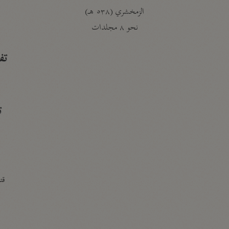
الزمخشري (٥٣٨ هـ)
ج
نحو ٨ مجلدات
تف
ت
قتا