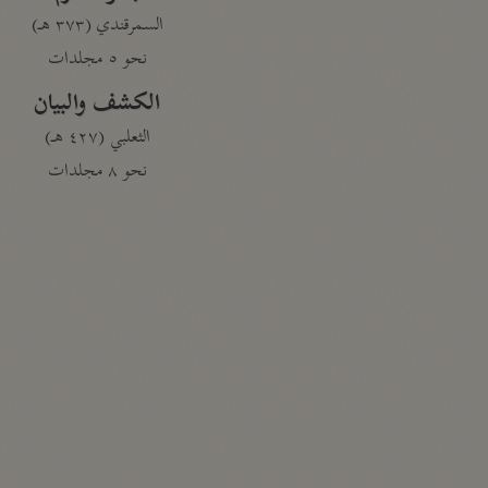
السمرقندي (٣٧٣ هـ)
نحو ٥ مجلدات
الكشف والبيان
الثعلبي (٤٢٧ هـ)
نحو ٨ مجلدات