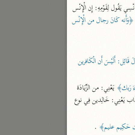
نحو مجلد
وَهَذَا استمتاع الْإِنْس بالجن، وَأما استمتاع الْجِنّ بالإنس: أَن ذَلِك الجني الَّذِي تعوذ بِهِ الْإِنْسِي يَقُول لِقَوْمِهِ: إِن الْإِنْس 
تيسير الكريم الرحمن
﴿وَأَنه كَانَ رجال من الْإِنْس 
السعدي (١٣٧٦ هـ)
نحو ٤ مجلدات
أيسر التفاسير
أبو بكر الجزائري (١٤٣٩ هـ)
{خَالِدين فِيهَا إِلَّا مَا شَاءَ الله) فَإِن قَالَ قَائِل: أَلَيْسَ أَن الْكَافرين 
نحو ٣ مجلدات
القرآن – تدبّر وعمل
َاءَ رَبك﴾
 يَعْنِي: من الزِّيَادَة 
شركة الخبرات الذكية
نحو ٣ مجلدات
على مُدَّة دوَام السَّمَوَات وَالْأَرْض؛ فَهَذَا هُوَ المُرَاد بِهَذِهِ الْآيَة أَيْضا، وَقيل: الِاسْتِثْنَاء فِي الْعَذَاب يَعْنِي: خَالِدين فِي نوع 
تفسير القرآن الكريم
ابن عثيمين (١٤٢١ هـ)
ك حَكِيم عليم﴾
 .
نحو ١٥ مجلدًا