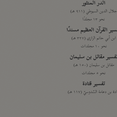
الدر المنثور
لال الدين السيوطي (٩١١ هـ)
نحو ١٣ مجلدًا
سير القرآن العظيم مسندًا
ابن أبي حاتم الرازي (٣٢٧ هـ)
نحو ١٠ مجلدات
فسير مقاتل بن سليمان
مقاتل بن سليمان (١٥٠ هـ)
نحو ٥ مجلدات
تفسير قتادة
دة بن دعامة السّدوسيّ (١١٧ هـ)