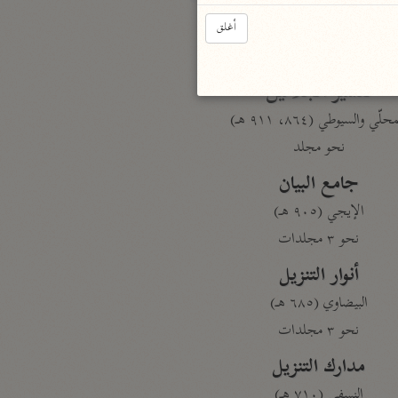
أغلق
بارة
تفسير الجلالين
حلّي والسيوطي (٨٦٤، ٩١١ هـ)
نحو مجلد
جامع البيان
الإيجي (٩٠٥ هـ)
نحو ٣ مجلدات
أنوار التنزيل
البيضاوي (٦٨٥ هـ)
نحو ٣ مجلدات
مدارك التنزيل
النسفي (٧١٠ هـ)