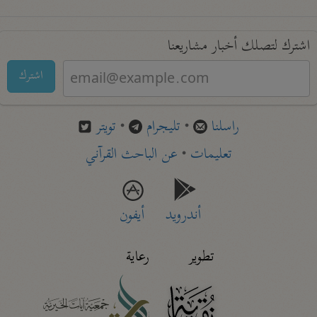
اشترك لتصلك أخبار مشاريعنا
اشترك
راسلنا
•
تليجرام
•
تويتر
تعليمات
•
عن الباحث القرآني
أندرويد
أيفون
تطوير
رعاية