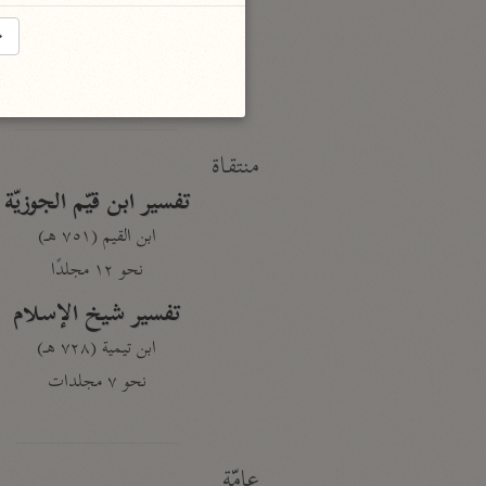
النكت والعيون
الماوردي (٤٥٠ هـ)
→
نحو ٦ مجلدات
منتقاة
تفسير ابن قيّم الجوزيّة
ابن القيم (٧٥١ هـ)
نحو ١٢ مجلدًا
تفسير شيخ الإسلام
ابن تيمية (٧٢٨ هـ)
نحو ٧ مجلدات
عامّة