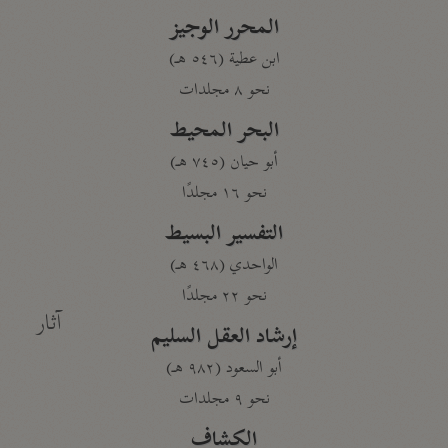
المحرر الوجيز
ابن عطية (٥٤٦ هـ)
نحو ٨ مجلدات
البحر المحيط
أبو حيان (٧٤٥ هـ)
نحو ١٦ مجلدًا
التفسير البسيط
الواحدي (٤٦٨ هـ)
نحو ٢٢ مجلدًا
آثار
إرشاد العقل السليم
أبو السعود (٩٨٢ هـ)
نحو ٩ مجلدات
الكشاف