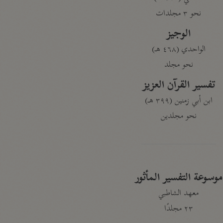
نحو ٣ مجلدات
الوجيز
الواحدي (٤٦٨ هـ)
نحو مجلد
تفسير القرآن العزيز
ابن أبي زمنين (٣٩٩ هـ)
نحو مجلدين
موسوعة التفسير المأثور
معهد الشاطبي
٢٣ مجلدًا