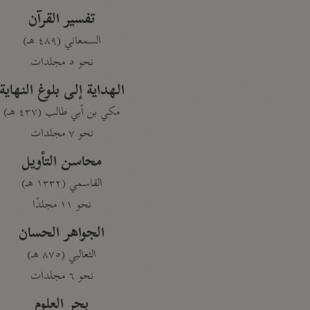
تفسير القرآن
السمعاني (٤٨٩ هـ)
نحو ٥ مجلدات
الهداية إلى بلوغ النهاية
مكي بن أبي طالب (٤٣٧ هـ)
نحو ٧ مجلدات
محاسن التأويل
القاسمي (١٣٣٢ هـ)
نحو ١١ مجلدًا
الجواهر الحسان
الثعالبي (٨٧٥ هـ)
نحو ٦ مجلدات
بحر العلوم