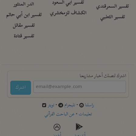
تفسير أبي السعود
الدر المنثور
تفسير السمرقندي
الكشاف للزمخشري
تفسير ابن أبي حاتم
تفسير الثعلبي
تفسير مقاتل
تفسير قتادة
اشترك لتصلك أخبار مشاريعنا
اشترك
راسلنا
•
تليجرام
•
تويتر
تعليمات
•
عن الباحث القرآني
أندرويد
أيفون