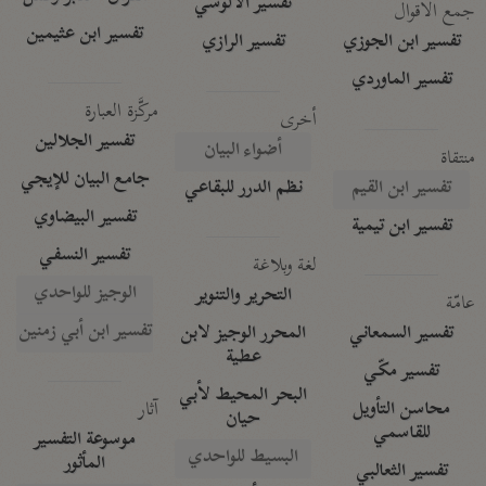
تفسير الآلوسي
جمع الأقوال
تفسير ابن عثيمين
تفسير ابن الجوزي
تفسير الرازي
تفسير الماوردي
مركَّزة العبارة
أخرى
تفسير الجلالين
أضواء البيان
منتقاة
جامع البيان للإيجي
تفسير ابن القيم
نظم الدرر للبقاعي
تفسير البيضاوي
تفسير ابن تيمية
تفسير النسفي
لغة وبلاغة
الوجيز للواحدي
التحرير والتنوير
عامّة
تفسير ابن أبي زمنين
تفسير السمعاني
المحرر الوجيز لابن
عطية
تفسير مكّي
البحر المحيط لأبي
آثار
محاسن التأويل
حيان
للقاسمي
موسوعة التفسير
البسيط للواحدي
المأثور
تفسير الثعالبي