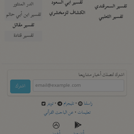
تفسير أبي السعود
الدر المنثور
تفسير السمرقندي
الكشاف للزمخشري
تفسير ابن أبي حاتم
تفسير الثعلبي
تفسير مقاتل
تفسير قتادة
اشترك لتصلك أخبار مشاريعنا
اشترك
راسلنا
•
تليجرام
•
تويتر
تعليمات
•
عن الباحث القرآني
أندرويد
أيفون