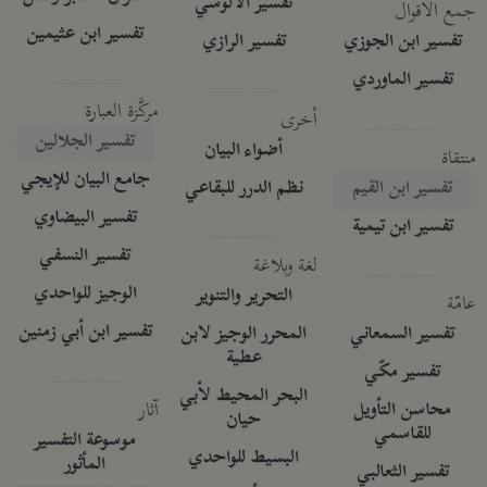
تفسير الآلوسي
جمع الأقوال
تفسير ابن عثيمين
تفسير ابن الجوزي
تفسير الرازي
تفسير الماوردي
مركَّزة العبارة
أخرى
تفسير الجلالين
أضواء البيان
منتقاة
جامع البيان للإيجي
تفسير ابن القيم
نظم الدرر للبقاعي
تفسير البيضاوي
تفسير ابن تيمية
تفسير النسفي
لغة وبلاغة
الوجيز للواحدي
التحرير والتنوير
عامّة
تفسير ابن أبي زمنين
تفسير السمعاني
المحرر الوجيز لابن
عطية
تفسير مكّي
البحر المحيط لأبي
آثار
محاسن التأويل
حيان
للقاسمي
موسوعة التفسير
البسيط للواحدي
المأثور
تفسير الثعالبي