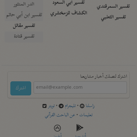
تفسير أبي السعود
الدر المنثور
تفسير السمرقندي
الكشاف للزمخشري
تفسير ابن أبي حاتم
تفسير الثعلبي
تفسير مقاتل
تفسير قتادة
اشترك لتصلك أخبار مشاريعنا
اشترك
راسلنا
•
تليجرام
•
تويتر
تعليمات
•
عن الباحث القرآني
أندرويد
أيفون