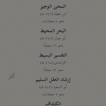
المحرر الوجيز
ابن عطية (٥٤٦ هـ)
نحو ٨ مجلدات
البحر المحيط
أبو حيان (٧٤٥ هـ)
نحو ١٦ مجلدًا
التفسير البسيط
الواحدي (٤٦٨ هـ)
نحو ٢٢ مجلدًا
آثار
إرشاد العقل السليم
أبو السعود (٩٨٢ هـ)
نحو ٩ مجلدات
الكشاف