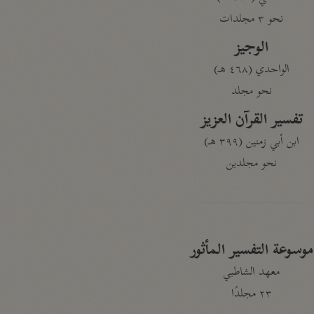
نحو ٣ مجلدات
الوجيز
الواحدي (٤٦٨ هـ)
نحو مجلد
تفسير القرآن العزيز
ابن أبي زمنين (٣٩٩ هـ)
نحو مجلدين
موسوعة التفسير المأثور
معهد الشاطبي
٢٣ مجلدًا