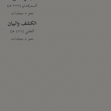
السمرقندي (٣٧٣ هـ)
نحو ٥ مجلدات
الكشف والبيان
الثعلبي (٤٢٧ هـ)
نحو ٨ مجلدات