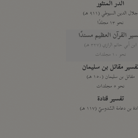
الدر المنثور
لال الدين السيوطي (٩١١ هـ)
نحو ١٣ مجلدًا
سير القرآن العظيم مسندًا
ابن أبي حاتم الرازي (٣٢٧ هـ)
نحو ١٠ مجلدات
فسير مقاتل بن سليمان
مقاتل بن سليمان (١٥٠ هـ)
نحو ٥ مجلدات
تفسير قتادة
دة بن دعامة السّدوسيّ (١١٧ هـ)