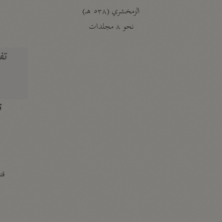
الزمخشري (٥٣٨ هـ)
ج
نحو ٨ مجلدات
تف
ت
قتا