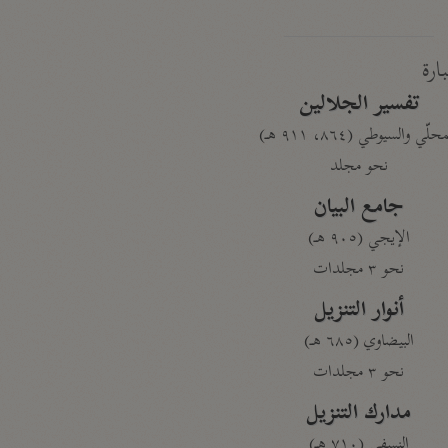
بارة
تفسير الجلالين
حلّي والسيوطي (٨٦٤، ٩١١ هـ)
نحو مجلد
جامع البيان
الإيجي (٩٠٥ هـ)
نحو ٣ مجلدات
أنوار التنزيل
البيضاوي (٦٨٥ هـ)
نحو ٣ مجلدات
مدارك التنزيل
النسفي (٧١٠ هـ)