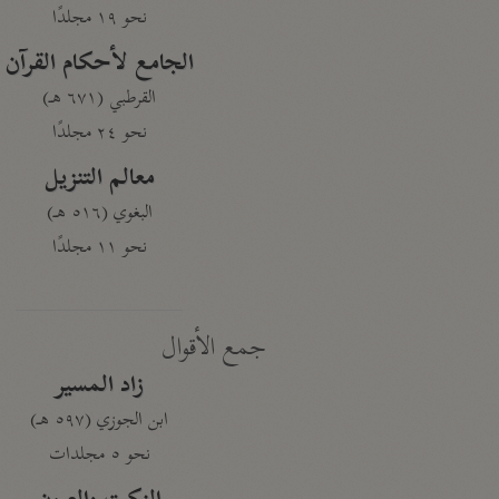
نحو ١٩ مجلدًا
الجامع لأحكام القرآن
القرطبي (٦٧١ هـ)
نحو ٢٤ مجلدًا
معالم التنزيل
البغوي (٥١٦ هـ)
نحو ١١ مجلدًا
جمع الأقوال
زاد المسير
ابن الجوزي (٥٩٧ هـ)
نحو ٥ مجلدات