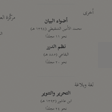
أخرى
مركَّزة الع
أضواء البيان
محمد الأمين الشنقيطي (١٣٩٤ هـ)
الم
نحو ١١ مجلدًا
نظم الدرر
البقاعي (٨٨٥ هـ)
نحو ٢٠ مجلدًا
لغة وبلاغة
التحرير والتنوير
ابن عاشور (١٣٩٣ هـ)
نحو ٢٤ مجلدًا