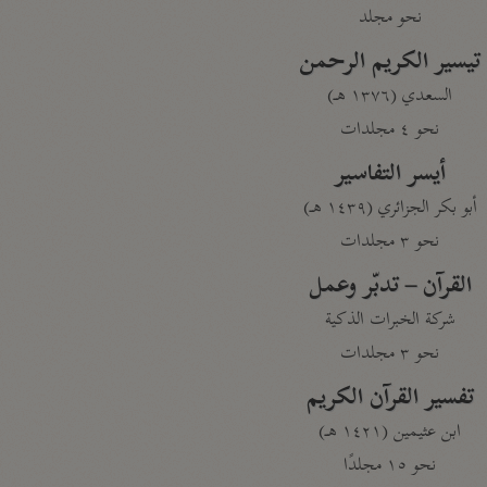
نحو مجلد
تيسير الكريم الرحمن
السعدي (١٣٧٦ هـ)
نحو ٤ مجلدات
أيسر التفاسير
أبو بكر الجزائري (١٤٣٩ هـ)
نحو ٣ مجلدات
القرآن – تدبّر وعمل
شركة الخبرات الذكية
نحو ٣ مجلدات
تفسير القرآن الكريم
ابن عثيمين (١٤٢١ هـ)
نحو ١٥ مجلدًا