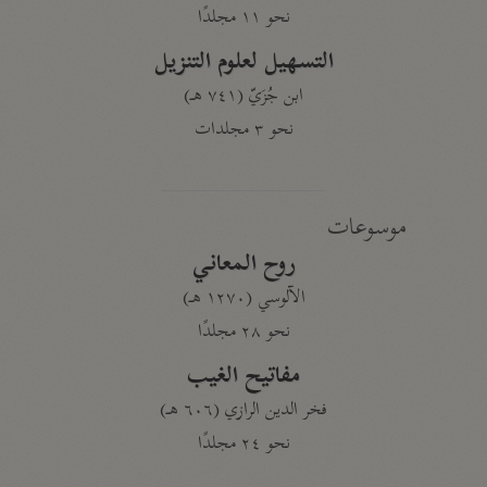
نحو ١١ مجلدًا
التسهيل لعلوم التنزيل
ابن جُزَيّ (٧٤١ هـ)
نحو ٣ مجلدات
موسوعات
روح المعاني
الآلوسي (١٢٧٠ هـ)
نحو ٢٨ مجلدًا
مفاتيح الغيب
فخر الدين الرازي (٦٠٦ هـ)
نحو ٢٤ مجلدًا