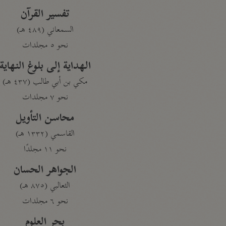
تفسير القرآن
السمعاني (٤٨٩ هـ)
نحو ٥ مجلدات
الهداية إلى بلوغ النهاية
مكي بن أبي طالب (٤٣٧ هـ)
نحو ٧ مجلدات
محاسن التأويل
القاسمي (١٣٣٢ هـ)
نحو ١١ مجلدًا
الجواهر الحسان
الثعالبي (٨٧٥ هـ)
نحو ٦ مجلدات
بحر العلوم