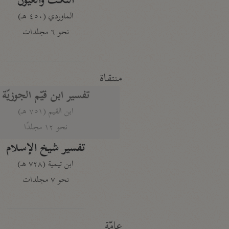
النكت والعيون
الماوردي (٤٥٠ هـ)
نحو ٦ مجلدات
منتقاة
تفسير ابن قيّم الجوزيّة
ابن القيم (٧٥١ هـ)
نحو ١٢ مجلدًا
تفسير شيخ الإسلام
ابن تيمية (٧٢٨ هـ)
نحو ٧ مجلدات
عامّة