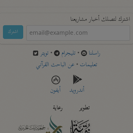
اشترك لتصلك أخبار مشاريعنا
اشترك
راسلنا
•
تليجرام
•
تويتر
تعليمات
•
عن الباحث القرآني
أندرويد
أيفون
تطوير
رعاية