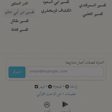
تفسير أبي السعود
الدر المنثور
تفسير السمرقندي
الكشاف للزمخشري
تفسير ابن أبي حاتم
تفسير الثعلبي
تفسير مقاتل
تفسير قتادة
اشترك لتصلك أخبار مشاريعنا
اشترك
راسلنا
•
تليجرام
•
تويتر
تعليمات
•
عن الباحث القرآني
أندرويد
أيفون