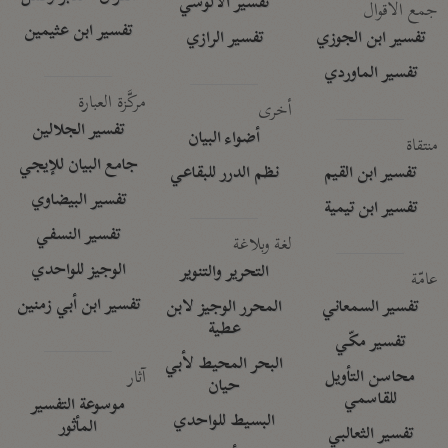
تفسير الآلوسي
جمع الأقوال
تفسير ابن عثيمين
تفسير ابن الجوزي
تفسير الرازي
تفسير الماوردي
مركَّزة العبارة
أخرى
تفسير الجلالين
أضواء البيان
منتقاة
جامع البيان للإيجي
تفسير ابن القيم
نظم الدرر للبقاعي
تفسير البيضاوي
تفسير ابن تيمية
تفسير النسفي
لغة وبلاغة
الوجيز للواحدي
التحرير والتنوير
عامّة
تفسير ابن أبي زمنين
تفسير السمعاني
المحرر الوجيز لابن
عطية
تفسير مكّي
البحر المحيط لأبي
آثار
محاسن التأويل
حيان
للقاسمي
موسوعة التفسير
البسيط للواحدي
المأثور
تفسير الثعالبي