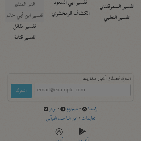
تفسير أبي السعود
الدر المنثور
تفسير السمرقندي
الكشاف للزمخشري
تفسير ابن أبي حاتم
تفسير الثعلبي
تفسير مقاتل
تفسير قتادة
اشترك لتصلك أخبار مشاريعنا
اشترك
راسلنا
•
تليجرام
•
تويتر
تعليمات
•
عن الباحث القرآني
أندرويد
أيفون