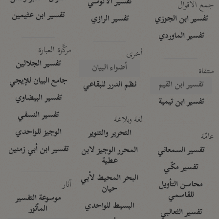
تفسير الآلوسي
جمع الأقوال
تفسير ابن عثيمين
تفسير ابن الجوزي
تفسير الرازي
تفسير الماوردي
مركَّزة العبارة
أخرى
تفسير الجلالين
أضواء البيان
منتقاة
جامع البيان للإيجي
تفسير ابن القيم
نظم الدرر للبقاعي
تفسير البيضاوي
تفسير ابن تيمية
تفسير النسفي
لغة وبلاغة
الوجيز للواحدي
التحرير والتنوير
عامّة
تفسير ابن أبي زمنين
تفسير السمعاني
المحرر الوجيز لابن
عطية
تفسير مكّي
البحر المحيط لأبي
آثار
محاسن التأويل
حيان
للقاسمي
موسوعة التفسير
البسيط للواحدي
المأثور
تفسير الثعالبي