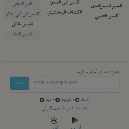
تفسير أبي السعود
الدر المنثور
تفسير السمرقندي
الكشاف للزمخشري
تفسير ابن أبي حاتم
تفسير الثعلبي
تفسير مقاتل
تفسير قتادة
اشترك لتصلك أخبار مشاريعنا
اشترك
راسلنا
•
تليجرام
•
تويتر
تعليمات
•
عن الباحث القرآني
أندرويد
أيفون