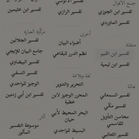
تفسير الآلوسي
جمع الأقوال
تفسير ابن عثيمين
تفسير ابن الجوزي
تفسير الرازي
تفسير الماوردي
مركَّزة العبارة
أخرى
تفسير الجلالين
أضواء البيان
منتقاة
جامع البيان للإيجي
تفسير ابن القيم
نظم الدرر للبقاعي
تفسير البيضاوي
تفسير ابن تيمية
تفسير النسفي
لغة وبلاغة
الوجيز للواحدي
التحرير والتنوير
عامّة
تفسير ابن أبي زمنين
تفسير السمعاني
المحرر الوجيز لابن
عطية
تفسير مكّي
البحر المحيط لأبي
آثار
محاسن التأويل
حيان
للقاسمي
موسوعة التفسير
البسيط للواحدي
المأثور
تفسير الثعالبي