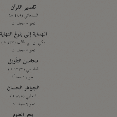
تفسير القرآن
السمعاني (٤٨٩ هـ)
نحو ٥ مجلدات
الهداية إلى بلوغ النهاية
مكي بن أبي طالب (٤٣٧ هـ)
نحو ٧ مجلدات
محاسن التأويل
القاسمي (١٣٣٢ هـ)
نحو ١١ مجلدًا
الجواهر الحسان
الثعالبي (٨٧٥ هـ)
نحو ٦ مجلدات
بحر العلوم