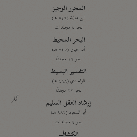
المحرر الوجيز
ابن عطية (٥٤٦ هـ)
نحو ٨ مجلدات
البحر المحيط
أبو حيان (٧٤٥ هـ)
نحو ١٦ مجلدًا
التفسير البسيط
الواحدي (٤٦٨ هـ)
نحو ٢٢ مجلدًا
آثار
إرشاد العقل السليم
أبو السعود (٩٨٢ هـ)
نحو ٩ مجلدات
الكشاف