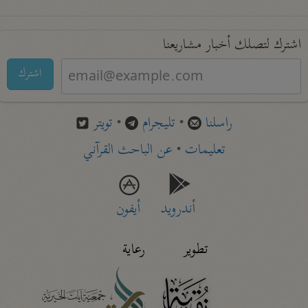
اشترك لتصلك أخبار مشاريعنا
اشترك
راسلنا
•
تليجرام
•
تويتر
تعليمات
•
عن الباحث القرآني
أندرويد
أيفون
تطوير
رعاية