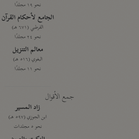
نحو ١٩ مجلدًا
الجامع لأحكام القرآن
القرطبي (٦٧١ هـ)
نحو ٢٤ مجلدًا
معالم التنزيل
البغوي (٥١٦ هـ)
نحو ١١ مجلدًا
جمع الأقوال
زاد المسير
ابن الجوزي (٥٩٧ هـ)
نحو ٥ مجلدات