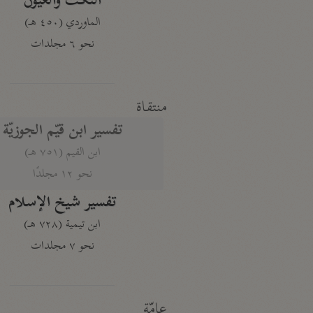
النكت والعيون
الماوردي (٤٥٠ هـ)
نحو ٦ مجلدات
منتقاة
تفسير ابن قيّم الجوزيّة
ابن القيم (٧٥١ هـ)
نحو ١٢ مجلدًا
تفسير شيخ الإسلام
ابن تيمية (٧٢٨ هـ)
نحو ٧ مجلدات
عامّة