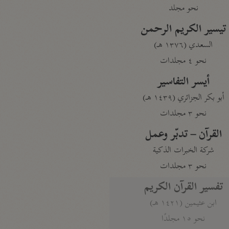
نحو مجلد
تيسير الكريم الرحمن
السعدي (١٣٧٦ هـ)
نحو ٤ مجلدات
أيسر التفاسير
أبو بكر الجزائري (١٤٣٩ هـ)
نحو ٣ مجلدات
القرآن – تدبّر وعمل
شركة الخبرات الذكية
نحو ٣ مجلدات
تفسير القرآن الكريم
ابن عثيمين (١٤٢١ هـ)
نحو ١٥ مجلدًا