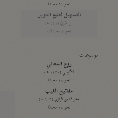
نحو ١١ مجلدًا
التسهيل لعلوم التنزيل
ابن جُزَيّ (٧٤١ هـ)
نحو ٣ مجلدات
موسوعات
روح المعاني
الآلوسي (١٢٧٠ هـ)
نحو ٢٨ مجلدًا
مفاتيح الغيب
فخر الدين الرازي (٦٠٦ هـ)
نحو ٢٤ مجلدًا