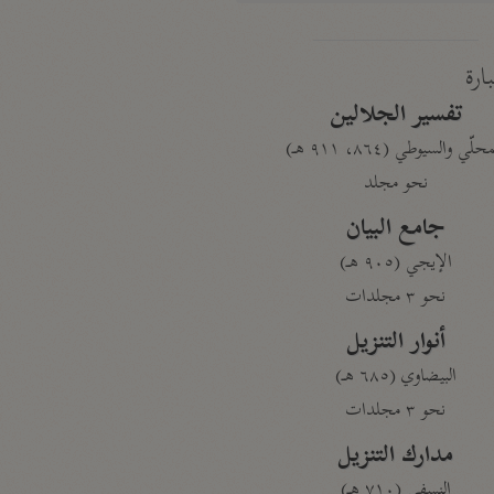
بارة
تفسير الجلالين
حلّي والسيوطي (٨٦٤، ٩١١ هـ)
نحو مجلد
جامع البيان
الإيجي (٩٠٥ هـ)
نحو ٣ مجلدات
أنوار التنزيل
البيضاوي (٦٨٥ هـ)
نحو ٣ مجلدات
مدارك التنزيل
النسفي (٧١٠ هـ)