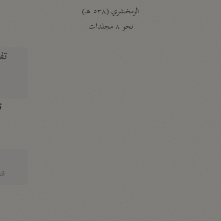
الزمخشري (٥٣٨ هـ)
ج
نحو ٨ مجلدات
تف
ت
قتا