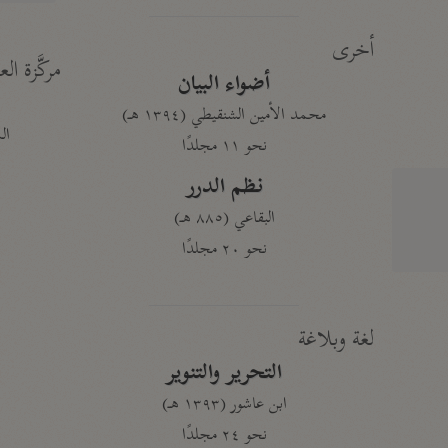
أخرى
مركَّزة الع
أضواء البيان
محمد الأمين الشنقيطي (١٣٩٤ هـ)
الم
نحو ١١ مجلدًا
نظم الدرر
البقاعي (٨٨٥ هـ)
نحو ٢٠ مجلدًا
لغة وبلاغة
التحرير والتنوير
ابن عاشور (١٣٩٣ هـ)
نحو ٢٤ مجلدًا