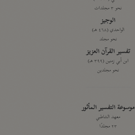
نحو ٣ مجلدات
الوجيز
الواحدي (٤٦٨ هـ)
نحو مجلد
تفسير القرآن العزيز
ابن أبي زمنين (٣٩٩ هـ)
نحو مجلدين
موسوعة التفسير المأثور
معهد الشاطبي
٢٣ مجلدًا