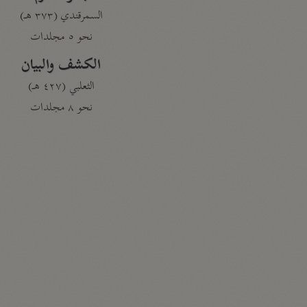
السمرقندي (٣٧٣ هـ)
نحو ٥ مجلدات
الكشف والبيان
الثعلبي (٤٢٧ هـ)
نحو ٨ مجلدات