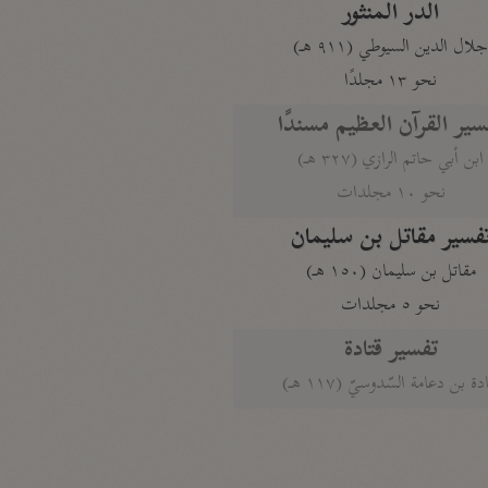
الدر المنثور
لال الدين السيوطي (٩١١ هـ)
نحو ١٣ مجلدًا
سير القرآن العظيم مسندًا
ابن أبي حاتم الرازي (٣٢٧ هـ)
نحو ١٠ مجلدات
فسير مقاتل بن سليمان
مقاتل بن سليمان (١٥٠ هـ)
نحو ٥ مجلدات
تفسير قتادة
دة بن دعامة السّدوسيّ (١١٧ هـ)