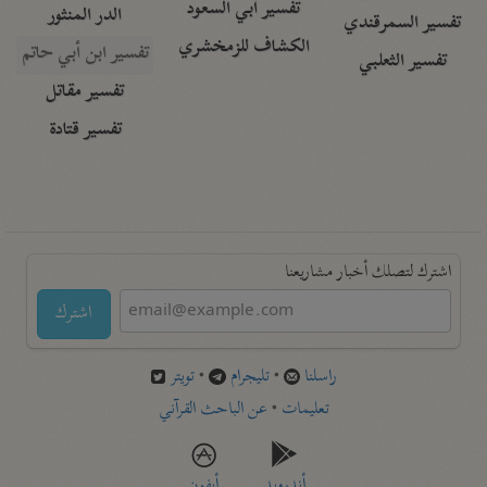
تفسير أبي السعود
الدر المنثور
تفسير السمرقندي
الكشاف للزمخشري
تفسير ابن أبي حاتم
تفسير الثعلبي
تفسير مقاتل
تفسير قتادة
اشترك لتصلك أخبار مشاريعنا
اشترك
راسلنا
•
تليجرام
•
تويتر
تعليمات
•
عن الباحث القرآني
أندرويد
أيفون