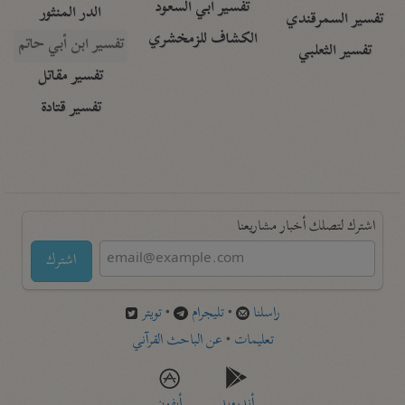
تفسير أبي السعود
الدر المنثور
تفسير السمرقندي
الكشاف للزمخشري
تفسير ابن أبي حاتم
تفسير الثعلبي
تفسير مقاتل
تفسير قتادة
اشترك لتصلك أخبار مشاريعنا
اشترك
راسلنا
•
تليجرام
•
تويتر
تعليمات
•
عن الباحث القرآني
أندرويد
أيفون