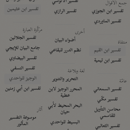
تفسير الآلوسي
جمع الأقوال
تفسير ابن عثيمين
تفسير ابن الجوزي
تفسير الرازي
تفسير الماوردي
مركَّزة العبارة
أخرى
تفسير الجلالين
أضواء البيان
منتقاة
جامع البيان للإيجي
تفسير ابن القيم
نظم الدرر للبقاعي
تفسير البيضاوي
تفسير ابن تيمية
تفسير النسفي
لغة وبلاغة
الوجيز للواحدي
التحرير والتنوير
عامّة
تفسير ابن أبي زمنين
تفسير السمعاني
المحرر الوجيز لابن
عطية
تفسير مكّي
البحر المحيط لأبي
آثار
محاسن التأويل
حيان
للقاسمي
موسوعة التفسير
البسيط للواحدي
المأثور
تفسير الثعالبي