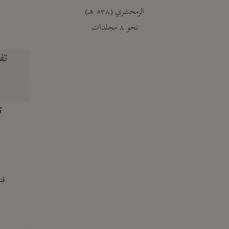
الزمخشري (٥٣٨ هـ)
ج
نحو ٨ مجلدات
تف
ت
قتا