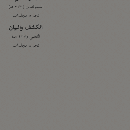
السمرقندي (٣٧٣ هـ)
نحو ٥ مجلدات
الكشف والبيان
الثعلبي (٤٢٧ هـ)
نحو ٨ مجلدات