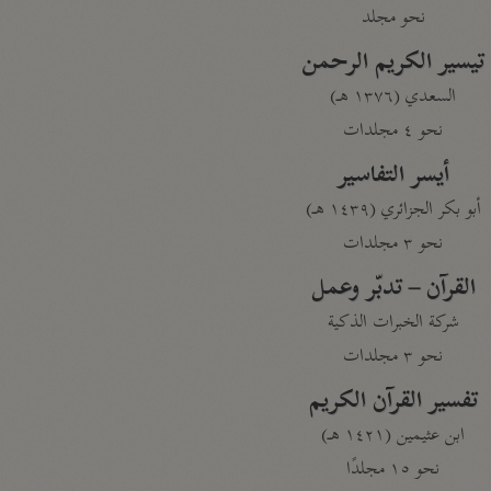
نحو مجلد
تيسير الكريم الرحمن
السعدي (١٣٧٦ هـ)
نحو ٤ مجلدات
أيسر التفاسير
أبو بكر الجزائري (١٤٣٩ هـ)
نحو ٣ مجلدات
القرآن – تدبّر وعمل
شركة الخبرات الذكية
نحو ٣ مجلدات
تفسير القرآن الكريم
ابن عثيمين (١٤٢١ هـ)
نحو ١٥ مجلدًا