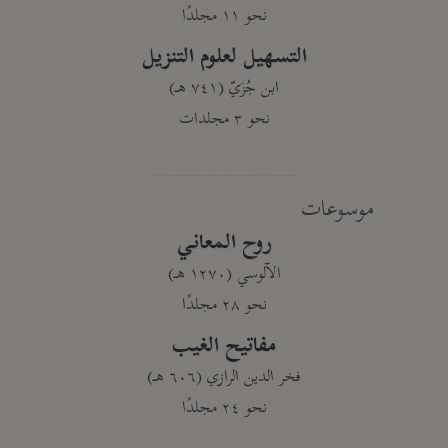
نحو ١١ مجلدًا
التسهيل لعلوم التنزيل
ابن جُزَيّ (٧٤١ هـ)
نحو ٣ مجلدات
موسوعات
روح المعاني
الآلوسي (١٢٧٠ هـ)
نحو ٢٨ مجلدًا
مفاتيح الغيب
فخر الدين الرازي (٦٠٦ هـ)
نحو ٢٤ مجلدًا