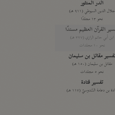
الدر المنثور
لال الدين السيوطي (٩١١ هـ)
نحو ١٣ مجلدًا
سير القرآن العظيم مسندًا
ابن أبي حاتم الرازي (٣٢٧ هـ)
نحو ١٠ مجلدات
فسير مقاتل بن سليمان
مقاتل بن سليمان (١٥٠ هـ)
نحو ٥ مجلدات
تفسير قتادة
دة بن دعامة السّدوسيّ (١١٧ هـ)