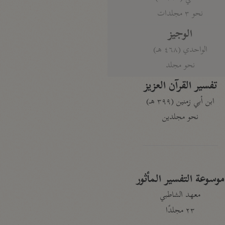
نحو ٣ مجلدات
الوجيز
الواحدي (٤٦٨ هـ)
نحو مجلد
تفسير القرآن العزيز
ابن أبي زمنين (٣٩٩ هـ)
نحو مجلدين
موسوعة التفسير المأثور
معهد الشاطبي
٢٣ مجلدًا