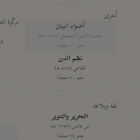
أخرى
مركَّزة الع
أضواء البيان
محمد الأمين الشنقيطي (١٣٩٤ هـ)
الم
نحو ١١ مجلدًا
نظم الدرر
البقاعي (٨٨٥ هـ)
نحو ٢٠ مجلدًا
لغة وبلاغة
التحرير والتنوير
ابن عاشور (١٣٩٣ هـ)
نحو ٢٤ مجلدًا