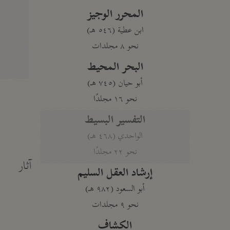
المحرر الوجيز
ابن عطية (٥٤٦ هـ)
نحو ٨ مجلدات
البحر المحيط
أبو حيان (٧٤٥ هـ)
نحو ١٦ مجلدًا
التفسير البسيط
الواحدي (٤٦٨ هـ)
نحو ٢٢ مجلدًا
آثار
إرشاد العقل السليم
أبو السعود (٩٨٢ هـ)
نحو ٩ مجلدات
الكشاف