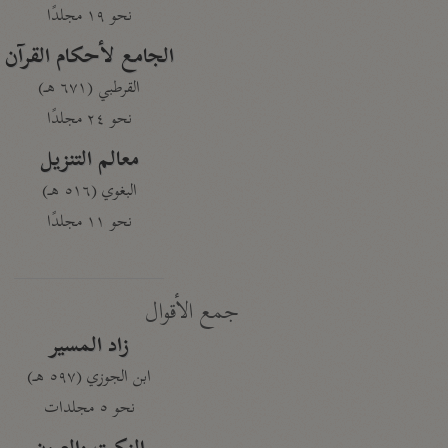
نحو ١٩ مجلدًا
الجامع لأحكام القرآن
القرطبي (٦٧١ هـ)
نحو ٢٤ مجلدًا
معالم التنزيل
البغوي (٥١٦ هـ)
نحو ١١ مجلدًا
جمع الأقوال
زاد المسير
ابن الجوزي (٥٩٧ هـ)
نحو ٥ مجلدات