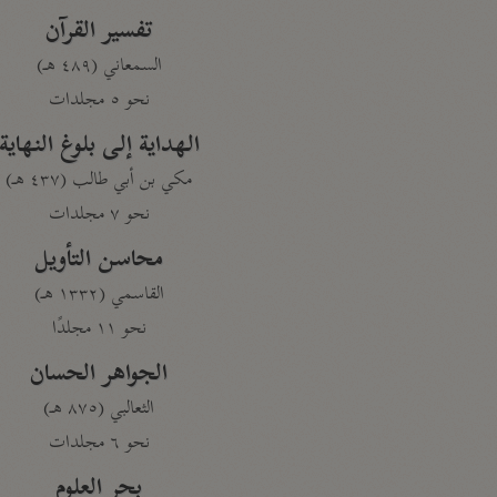
تفسير القرآن
السمعاني (٤٨٩ هـ)
نحو ٥ مجلدات
الهداية إلى بلوغ النهاية
مكي بن أبي طالب (٤٣٧ هـ)
نحو ٧ مجلدات
محاسن التأويل
القاسمي (١٣٣٢ هـ)
نحو ١١ مجلدًا
الجواهر الحسان
الثعالبي (٨٧٥ هـ)
نحو ٦ مجلدات
بحر العلوم