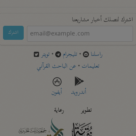
اشترك لتصلك أخبار مشاريعنا
اشترك
راسلنا
•
تليجرام
•
تويتر
تعليمات
•
عن الباحث القرآني
أندرويد
أيفون
تطوير
رعاية