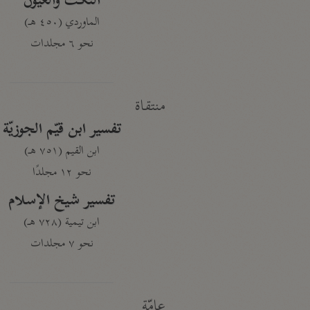
النكت والعيون
الماوردي (٤٥٠ هـ)
نحو ٦ مجلدات
منتقاة
تفسير ابن قيّم الجوزيّة
ابن القيم (٧٥١ هـ)
نحو ١٢ مجلدًا
تفسير شيخ الإسلام
ابن تيمية (٧٢٨ هـ)
نحو ٧ مجلدات
عامّة