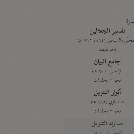
بارة
تفسير الجلالين
حلّي والسيوطي (٨٦٤، ٩١١ هـ)
نحو مجلد
جامع البيان
الإيجي (٩٠٥ هـ)
نحو ٣ مجلدات
أنوار التنزيل
البيضاوي (٦٨٥ هـ)
نحو ٣ مجلدات
مدارك التنزيل
النسفي (٧١٠ هـ)