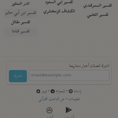
تفسير أبي السعود
الدر المنثور
تفسير السمرقندي
الكشاف للزمخشري
تفسير ابن أبي حاتم
تفسير الثعلبي
تفسير مقاتل
تفسير قتادة
اشترك لتصلك أخبار مشاريعنا
اشترك
راسلنا
•
تليجرام
•
تويتر
تعليمات
•
عن الباحث القرآني
أندرويد
أيفون