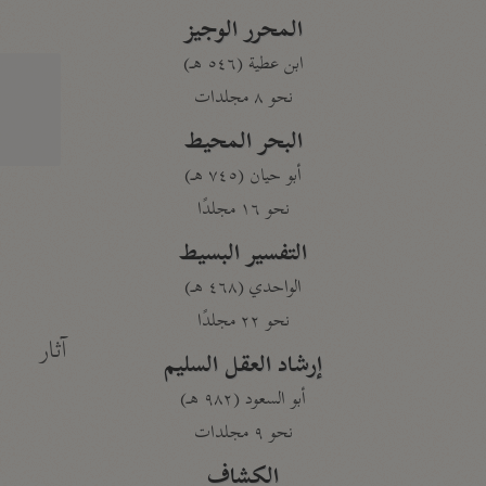
المحرر الوجيز
ابن عطية (٥٤٦ هـ)
نحو ٨ مجلدات
البحر المحيط
أبو حيان (٧٤٥ هـ)
نحو ١٦ مجلدًا
التفسير البسيط
الواحدي (٤٦٨ هـ)
نحو ٢٢ مجلدًا
آثار
إرشاد العقل السليم
أبو السعود (٩٨٢ هـ)
نحو ٩ مجلدات
الكشاف