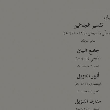
بارة
تفسير الجلالين
حلّي والسيوطي (٨٦٤، ٩١١ هـ)
نحو مجلد
جامع البيان
الإيجي (٩٠٥ هـ)
نحو ٣ مجلدات
أنوار التنزيل
البيضاوي (٦٨٥ هـ)
نحو ٣ مجلدات
مدارك التنزيل
النسفي (٧١٠ هـ)