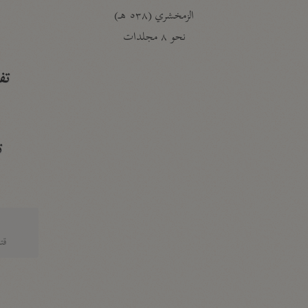
الزمخشري (٥٣٨ هـ)
ج
نحو ٨ مجلدات
تف
ت
قتا