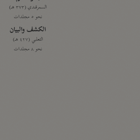
السمرقندي (٣٧٣ هـ)
نحو ٥ مجلدات
الكشف والبيان
الثعلبي (٤٢٧ هـ)
نحو ٨ مجلدات