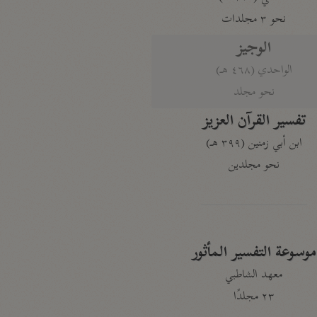
نحو ٣ مجلدات
الوجيز
الواحدي (٤٦٨ هـ)
نحو مجلد
تفسير القرآن العزيز
ابن أبي زمنين (٣٩٩ هـ)
نحو مجلدين
موسوعة التفسير المأثور
معهد الشاطبي
٢٣ مجلدًا