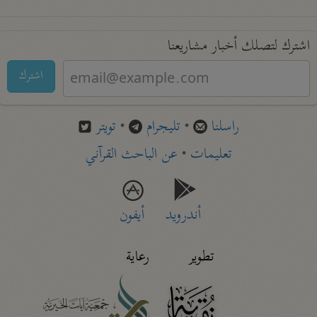
اشترك لتصلك أخبار مشاريعنا
اشترك
راسلنا
•
تليجرام
•
تويتر
تعليمات
•
عن الباحث القرآني
أندرويد
أيفون
تطوير
رعاية