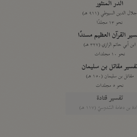
الدر المنثور
لال الدين السيوطي (٩١١ هـ)
نحو ١٣ مجلدًا
سير القرآن العظيم مسندًا
ابن أبي حاتم الرازي (٣٢٧ هـ)
نحو ١٠ مجلدات
فسير مقاتل بن سليمان
مقاتل بن سليمان (١٥٠ هـ)
نحو ٥ مجلدات
تفسير قتادة
دة بن دعامة السّدوسيّ (١١٧ هـ)