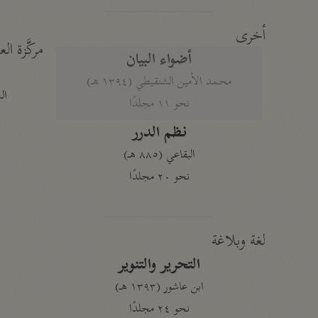
أخرى
مركَّزة الع
أضواء البيان
محمد الأمين الشنقيطي (١٣٩٤ هـ)
الم
نحو ١١ مجلدًا
نظم الدرر
البقاعي (٨٨٥ هـ)
نحو ٢٠ مجلدًا
لغة وبلاغة
التحرير والتنوير
ابن عاشور (١٣٩٣ هـ)
نحو ٢٤ مجلدًا