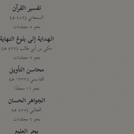
تفسير القرآن
السمعاني (٤٨٩ هـ)
نحو ٥ مجلدات
الهداية إلى بلوغ النهاية
مكي بن أبي طالب (٤٣٧ هـ)
نحو ٧ مجلدات
محاسن التأويل
القاسمي (١٣٣٢ هـ)
نحو ١١ مجلدًا
الجواهر الحسان
الثعالبي (٨٧٥ هـ)
نحو ٦ مجلدات
بحر العلوم