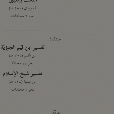
النكت والعيون
الماوردي (٤٥٠ هـ)
نحو ٦ مجلدات
منتقاة
تفسير ابن قيّم الجوزيّة
ابن القيم (٧٥١ هـ)
نحو ١٢ مجلدًا
تفسير شيخ الإسلام
ابن تيمية (٧٢٨ هـ)
نحو ٧ مجلدات
عامّة