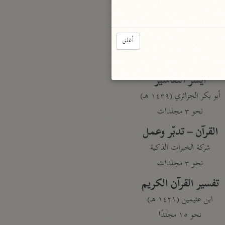
نحو مجلد
تيسير الكريم الرحمن
أغلق
السعدي (١٣٧٦ هـ)
نحو ٤ مجلدات
أيسر التفاسير
أبو بكر الجزائري (١٤٣٩ هـ)
نحو ٣ مجلدات
القرآن – تدبّر وعمل
شركة الخبرات الذكية
نحو ٣ مجلدات
تفسير القرآن الكريم
ابن عثيمين (١٤٢١ هـ)
نحو ١٥ مجلدًا