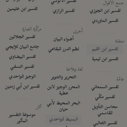
تفسير الآلوسي
جمع الأقوال
تفسير ابن عثيمين
تفسير ابن الجوزي
تفسير الرازي
تفسير الماوردي
مركَّزة العبارة
أخرى
تفسير الجلالين
أضواء البيان
منتقاة
جامع البيان للإيجي
تفسير ابن القيم
نظم الدرر للبقاعي
تفسير البيضاوي
تفسير ابن تيمية
تفسير النسفي
لغة وبلاغة
الوجيز للواحدي
التحرير والتنوير
عامّة
تفسير ابن أبي زمنين
تفسير السمعاني
المحرر الوجيز لابن
عطية
تفسير مكّي
البحر المحيط لأبي
آثار
محاسن التأويل
حيان
للقاسمي
موسوعة التفسير
البسيط للواحدي
المأثور
تفسير الثعالبي