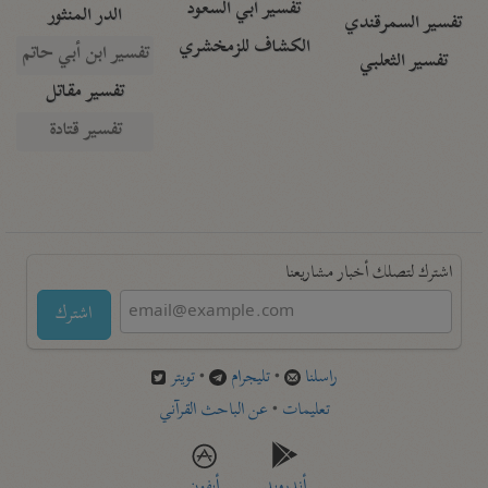
تفسير أبي السعود
الدر المنثور
تفسير السمرقندي
الكشاف للزمخشري
تفسير ابن أبي حاتم
تفسير الثعلبي
تفسير مقاتل
تفسير قتادة
اشترك لتصلك أخبار مشاريعنا
اشترك
راسلنا
•
تليجرام
•
تويتر
تعليمات
•
عن الباحث القرآني
أندرويد
أيفون