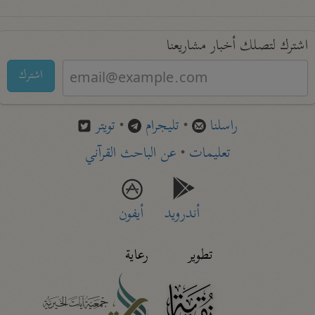
اشترك لتصلك أخبار مشاريعنا
اشترك
راسلنا
•
تليجرام
•
تويتر
تعليمات
•
عن الباحث القرآني
أندرويد
أيفون
تطوير
رعاية