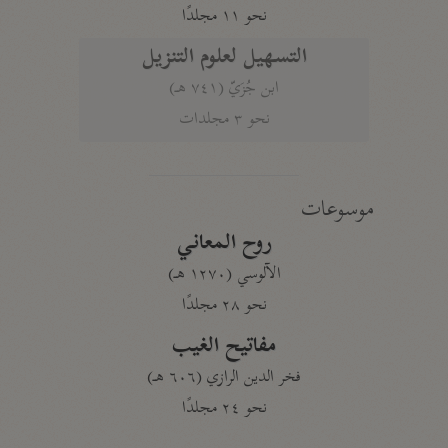
نحو ١١ مجلدًا
التسهيل لعلوم التنزيل
ابن جُزَيّ (٧٤١ هـ)
نحو ٣ مجلدات
موسوعات
روح المعاني
الآلوسي (١٢٧٠ هـ)
نحو ٢٨ مجلدًا
مفاتيح الغيب
فخر الدين الرازي (٦٠٦ هـ)
نحو ٢٤ مجلدًا