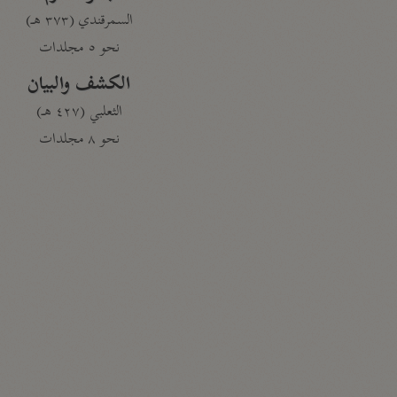
السمرقندي (٣٧٣ هـ)
نحو ٥ مجلدات
الكشف والبيان
الثعلبي (٤٢٧ هـ)
نحو ٨ مجلدات