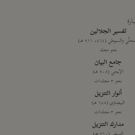
بارة
تفسير الجلالين
حلّي والسيوطي (٨٦٤، ٩١١ هـ)
نحو مجلد
جامع البيان
الإيجي (٩٠٥ هـ)
نحو ٣ مجلدات
أنوار التنزيل
البيضاوي (٦٨٥ هـ)
نحو ٣ مجلدات
مدارك التنزيل
النسفي (٧١٠ هـ)