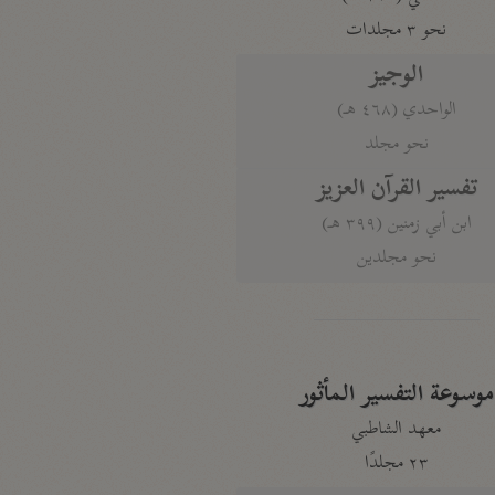
نحو ٣ مجلدات
الوجيز
الواحدي (٤٦٨ هـ)
نحو مجلد
تفسير القرآن العزيز
ابن أبي زمنين (٣٩٩ هـ)
نحو مجلدين
موسوعة التفسير المأثور
معهد الشاطبي
٢٣ مجلدًا