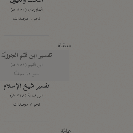
النكت والعيون
الماوردي (٤٥٠ هـ)
نحو ٦ مجلدات
منتقاة
تفسير ابن قيّم الجوزيّة
ابن القيم (٧٥١ هـ)
نحو ١٢ مجلدًا
تفسير شيخ الإسلام
ابن تيمية (٧٢٨ هـ)
نحو ٧ مجلدات
عامّة