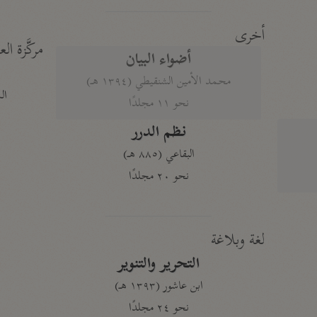
أخرى
مركَّزة الع
أضواء البيان
محمد الأمين الشنقيطي (١٣٩٤ هـ)
الم
نحو ١١ مجلدًا
نظم الدرر
البقاعي (٨٨٥ هـ)
نحو ٢٠ مجلدًا
لغة وبلاغة
التحرير والتنوير
ابن عاشور (١٣٩٣ هـ)
نحو ٢٤ مجلدًا