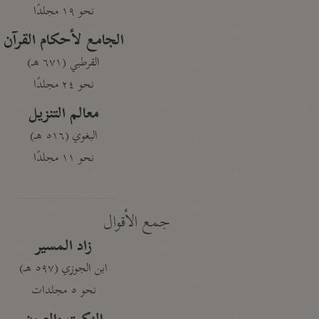
نحو ١٩ مجلدًا
الجامع لأحكام القرآن
القرطبي (٦٧١ هـ)
نحو ٢٤ مجلدًا
معالم التنزيل
البغوي (٥١٦ هـ)
نحو ١١ مجلدًا
جمع الأقوال
زاد المسير
ابن الجوزي (٥٩٧ هـ)
نحو ٥ مجلدات