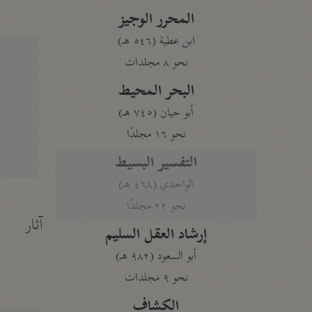
المحرر الوجيز
ابن عطية (٥٤٦ هـ)
نحو ٨ مجلدات
البحر المحيط
أبو حيان (٧٤٥ هـ)
نحو ١٦ مجلدًا
التفسير البسيط
الواحدي (٤٦٨ هـ)
نحو ٢٢ مجلدًا
آثار
إرشاد العقل السليم
أبو السعود (٩٨٢ هـ)
نحو ٩ مجلدات
الكشاف