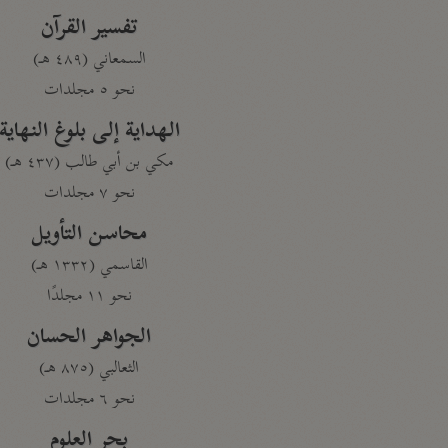
تفسير القرآن
السمعاني (٤٨٩ هـ)
نحو ٥ مجلدات
الهداية إلى بلوغ النهاية
مكي بن أبي طالب (٤٣٧ هـ)
نحو ٧ مجلدات
محاسن التأويل
القاسمي (١٣٣٢ هـ)
نحو ١١ مجلدًا
الجواهر الحسان
الثعالبي (٨٧٥ هـ)
نحو ٦ مجلدات
بحر العلوم