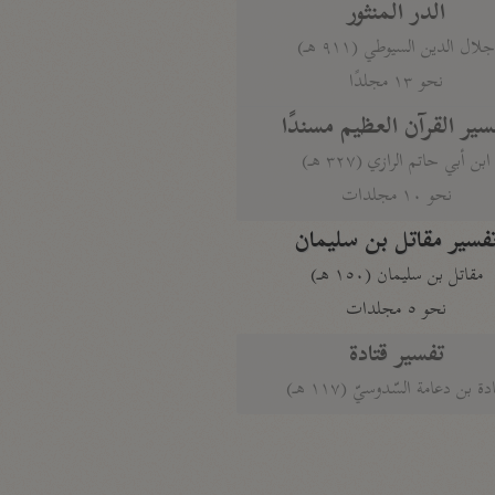
الدر المنثور
لال الدين السيوطي (٩١١ هـ)
نحو ١٣ مجلدًا
سير القرآن العظيم مسندًا
ابن أبي حاتم الرازي (٣٢٧ هـ)
نحو ١٠ مجلدات
فسير مقاتل بن سليمان
مقاتل بن سليمان (١٥٠ هـ)
نحو ٥ مجلدات
تفسير قتادة
دة بن دعامة السّدوسيّ (١١٧ هـ)