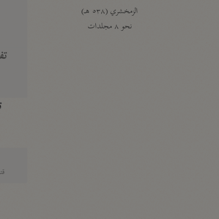
الزمخشري (٥٣٨ هـ)
ج
نحو ٨ مجلدات
تف
ت
قتا