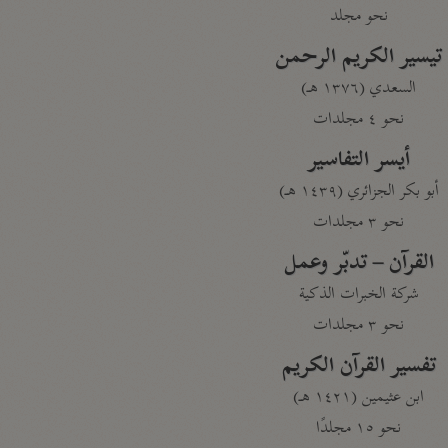
نحو مجلد
تيسير الكريم الرحمن
السعدي (١٣٧٦ هـ)
نحو ٤ مجلدات
أيسر التفاسير
أبو بكر الجزائري (١٤٣٩ هـ)
نحو ٣ مجلدات
القرآن – تدبّر وعمل
شركة الخبرات الذكية
نحو ٣ مجلدات
تفسير القرآن الكريم
ابن عثيمين (١٤٢١ هـ)
نحو ١٥ مجلدًا