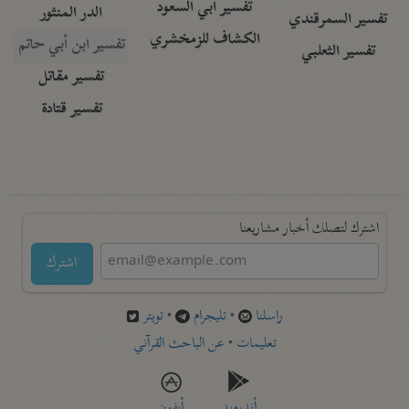
تفسير أبي السعود
الدر المنثور
تفسير السمرقندي
الكشاف للزمخشري
تفسير ابن أبي حاتم
تفسير الثعلبي
تفسير مقاتل
تفسير قتادة
اشترك لتصلك أخبار مشاريعنا
اشترك
راسلنا
•
تليجرام
•
تويتر
تعليمات
•
عن الباحث القرآني
أندرويد
أيفون