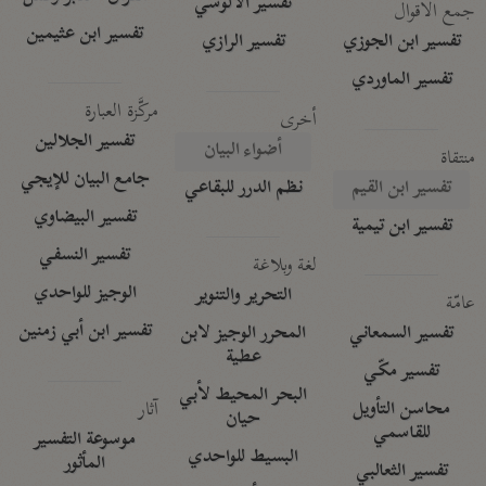
تفسير الآلوسي
جمع الأقوال
تفسير ابن عثيمين
تفسير ابن الجوزي
تفسير الرازي
تفسير الماوردي
مركَّزة العبارة
أخرى
تفسير الجلالين
أضواء البيان
منتقاة
جامع البيان للإيجي
تفسير ابن القيم
نظم الدرر للبقاعي
تفسير البيضاوي
تفسير ابن تيمية
تفسير النسفي
لغة وبلاغة
الوجيز للواحدي
التحرير والتنوير
عامّة
تفسير ابن أبي زمنين
تفسير السمعاني
المحرر الوجيز لابن
عطية
تفسير مكّي
البحر المحيط لأبي
آثار
محاسن التأويل
حيان
للقاسمي
موسوعة التفسير
البسيط للواحدي
المأثور
تفسير الثعالبي