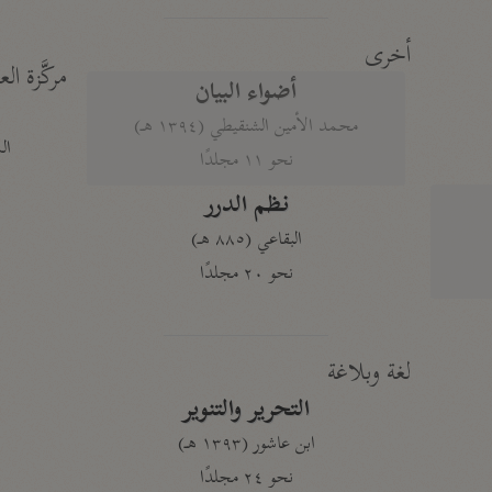
أخرى
مركَّزة الع
أضواء البيان
محمد الأمين الشنقيطي (١٣٩٤ هـ)
الم
نحو ١١ مجلدًا
نظم الدرر
البقاعي (٨٨٥ هـ)
نحو ٢٠ مجلدًا
لغة وبلاغة
التحرير والتنوير
ابن عاشور (١٣٩٣ هـ)
نحو ٢٤ مجلدًا