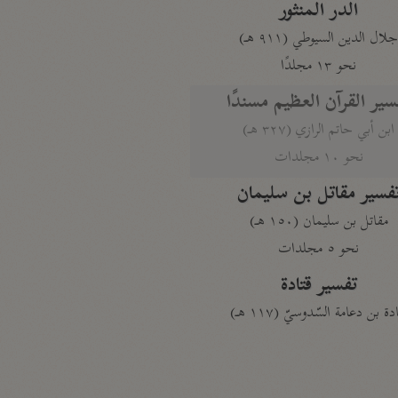
الدر المنثور
لال الدين السيوطي (٩١١ هـ)
نحو ١٣ مجلدًا
سير القرآن العظيم مسندًا
ابن أبي حاتم الرازي (٣٢٧ هـ)
نحو ١٠ مجلدات
فسير مقاتل بن سليمان
مقاتل بن سليمان (١٥٠ هـ)
نحو ٥ مجلدات
تفسير قتادة
دة بن دعامة السّدوسيّ (١١٧ هـ)