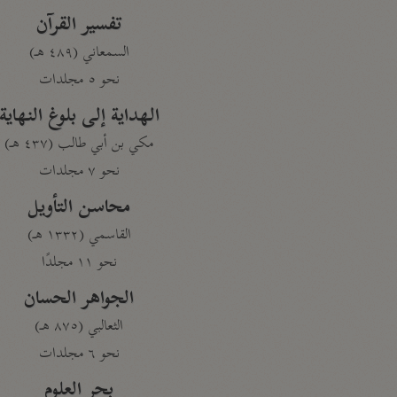
تفسير القرآن
السمعاني (٤٨٩ هـ)
نحو ٥ مجلدات
الهداية إلى بلوغ النهاية
مكي بن أبي طالب (٤٣٧ هـ)
نحو ٧ مجلدات
محاسن التأويل
القاسمي (١٣٣٢ هـ)
نحو ١١ مجلدًا
الجواهر الحسان
الثعالبي (٨٧٥ هـ)
نحو ٦ مجلدات
بحر العلوم