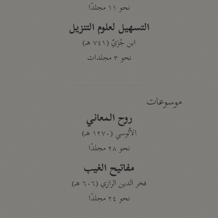
نحو ١١ مجلدًا
التسهيل لعلوم التنزيل
ابن جُزَيّ (٧٤١ هـ)
نحو ٣ مجلدات
موسوعات
روح المعاني
الآلوسي (١٢٧٠ هـ)
نحو ٢٨ مجلدًا
مفاتيح الغيب
فخر الدين الرازي (٦٠٦ هـ)
نحو ٢٤ مجلدًا