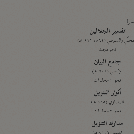
بارة
تفسير الجلالين
حلّي والسيوطي (٨٦٤، ٩١١ هـ)
نحو مجلد
جامع البيان
الإيجي (٩٠٥ هـ)
نحو ٣ مجلدات
أنوار التنزيل
البيضاوي (٦٨٥ هـ)
نحو ٣ مجلدات
مدارك التنزيل
النسفي (٧١٠ هـ)