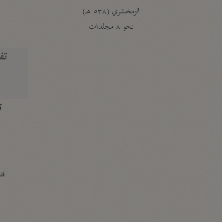
الزمخشري (٥٣٨ هـ)
ج
نحو ٨ مجلدات
تف
ت
قتا