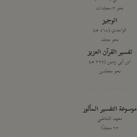
نحو ٣ مجلدات
الوجيز
الواحدي (٤٦٨ هـ)
نحو مجلد
تفسير القرآن العزيز
ابن أبي زمنين (٣٩٩ هـ)
نحو مجلدين
موسوعة التفسير المأثور
معهد الشاطبي
٢٣ مجلدًا