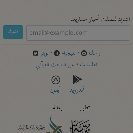
اشترك لتصلك أخبار مشاريعنا
اشترك
راسلنا
•
تليجرام
•
تويتر
تعليمات
•
عن الباحث القرآني
أندرويد
أيفون
تطوير
رعاية