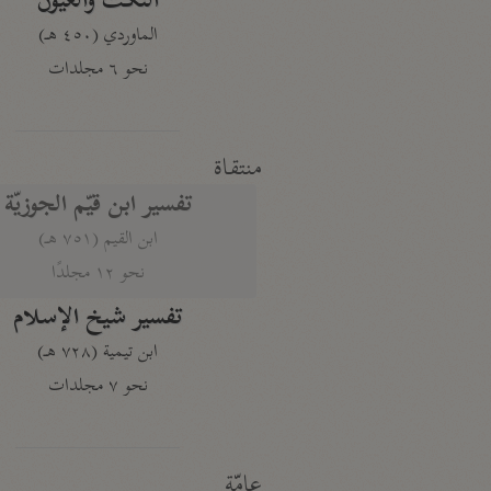
النكت والعيون
الماوردي (٤٥٠ هـ)
نحو ٦ مجلدات
منتقاة
تفسير ابن قيّم الجوزيّة
ابن القيم (٧٥١ هـ)
نحو ١٢ مجلدًا
تفسير شيخ الإسلام
ابن تيمية (٧٢٨ هـ)
نحو ٧ مجلدات
عامّة