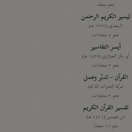
نحو مجلد
تيسير الكريم الرحمن
السعدي (١٣٧٦ هـ)
نحو ٤ مجلدات
أيسر التفاسير
أبو بكر الجزائري (١٤٣٩ هـ)
نحو ٣ مجلدات
القرآن – تدبّر وعمل
شركة الخبرات الذكية
نحو ٣ مجلدات
تفسير القرآن الكريم
ابن عثيمين (١٤٢١ هـ)
نحو ١٥ مجلدًا