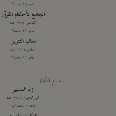
نحو ١٩ مجلدًا
الجامع لأحكام القرآن
القرطبي (٦٧١ هـ)
نحو ٢٤ مجلدًا
معالم التنزيل
البغوي (٥١٦ هـ)
نحو ١١ مجلدًا
جمع الأقوال
زاد المسير
ابن الجوزي (٥٩٧ هـ)
نحو ٥ مجلدات