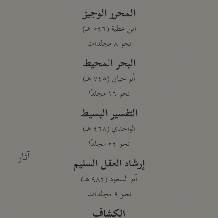
المحرر الوجيز
ابن عطية (٥٤٦ هـ)
نحو ٨ مجلدات
البحر المحيط
أبو حيان (٧٤٥ هـ)
نحو ١٦ مجلدًا
التفسير البسيط
الواحدي (٤٦٨ هـ)
نحو ٢٢ مجلدًا
آثار
إرشاد العقل السليم
أبو السعود (٩٨٢ هـ)
نحو ٩ مجلدات
الكشاف