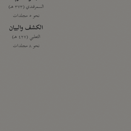
السمرقندي (٣٧٣ هـ)
نحو ٥ مجلدات
الكشف والبيان
الثعلبي (٤٢٧ هـ)
نحو ٨ مجلدات