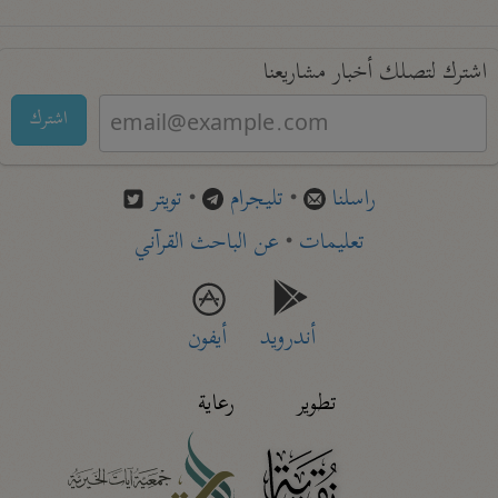
اشترك لتصلك أخبار مشاريعنا
اشترك
راسلنا
•
تليجرام
•
تويتر
تعليمات
•
عن الباحث القرآني
أندرويد
أيفون
تطوير
رعاية