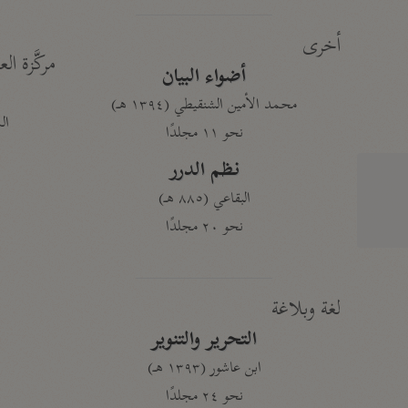
أخرى
مركَّزة الع
أضواء البيان
محمد الأمين الشنقيطي (١٣٩٤ هـ)
الم
نحو ١١ مجلدًا
نظم الدرر
البقاعي (٨٨٥ هـ)
نحو ٢٠ مجلدًا
لغة وبلاغة
التحرير والتنوير
ابن عاشور (١٣٩٣ هـ)
نحو ٢٤ مجلدًا