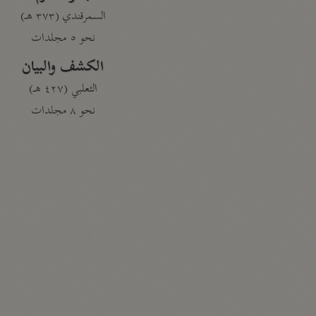
السمرقندي (٣٧٣ هـ)
نحو ٥ مجلدات
الكشف والبيان
الثعلبي (٤٢٧ هـ)
نحو ٨ مجلدات