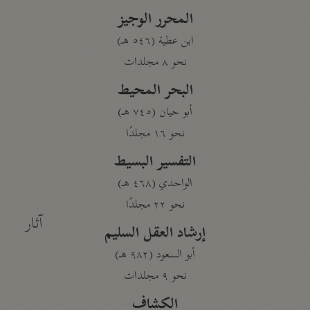
المحرر الوجيز
ابن عطية (٥٤٦ هـ)
نحو ٨ مجلدات
البحر المحيط
أبو حيان (٧٤٥ هـ)
نحو ١٦ مجلدًا
التفسير البسيط
الواحدي (٤٦٨ هـ)
نحو ٢٢ مجلدًا
آثار
إرشاد العقل السليم
أبو السعود (٩٨٢ هـ)
نحو ٩ مجلدات
الكشاف