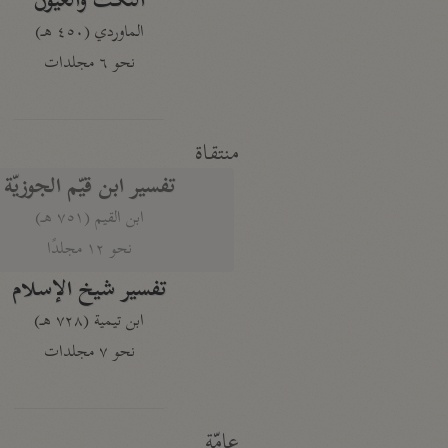
النكت والعيون
الماوردي (٤٥٠ هـ)
نحو ٦ مجلدات
منتقاة
تفسير ابن قيّم الجوزيّة
ابن القيم (٧٥١ هـ)
نحو ١٢ مجلدًا
تفسير شيخ الإسلام
ابن تيمية (٧٢٨ هـ)
نحو ٧ مجلدات
عامّة