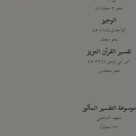
نحو ٣ مجلدات
الوجيز
الواحدي (٤٦٨ هـ)
نحو مجلد
تفسير القرآن العزيز
ابن أبي زمنين (٣٩٩ هـ)
نحو مجلدين
موسوعة التفسير المأثور
معهد الشاطبي
٢٣ مجلدًا