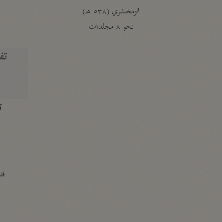
الزمخشري (٥٣٨ هـ)
ج
نحو ٨ مجلدات
تف
ت
قتا