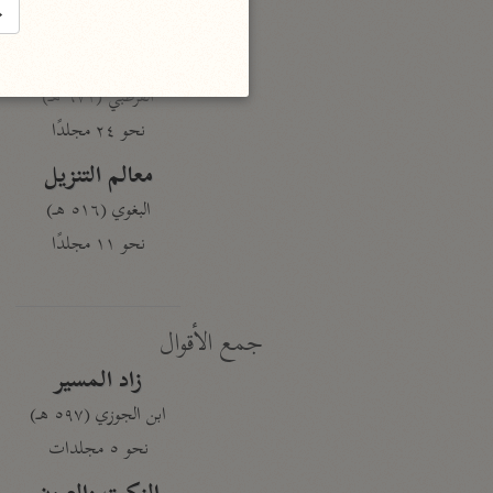
→
نحو ١٩ مجلدًا
الجامع لأحكام القرآن
القرطبي (٦٧١ هـ)
نحو ٢٤ مجلدًا
معالم التنزيل
البغوي (٥١٦ هـ)
نحو ١١ مجلدًا
جمع الأقوال
زاد المسير
ابن الجوزي (٥٩٧ هـ)
نحو ٥ مجلدات