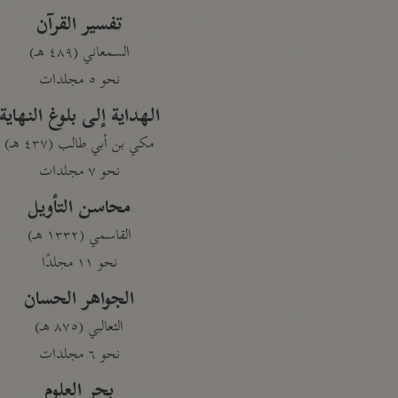
تفسير القرآن
السمعاني (٤٨٩ هـ)
نحو ٥ مجلدات
الهداية إلى بلوغ النهاية
مكي بن أبي طالب (٤٣٧ هـ)
نحو ٧ مجلدات
محاسن التأويل
القاسمي (١٣٣٢ هـ)
نحو ١١ مجلدًا
الجواهر الحسان
الثعالبي (٨٧٥ هـ)
نحو ٦ مجلدات
بحر العلوم