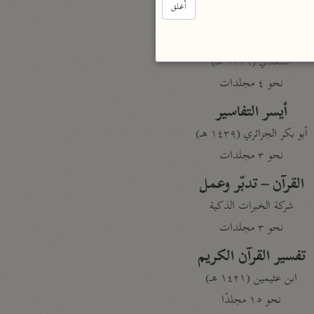
أغلق
نحو مجلد
تيسير الكريم الرحمن
السعدي (١٣٧٦ هـ)
نحو ٤ مجلدات
أيسر التفاسير
أبو بكر الجزائري (١٤٣٩ هـ)
نحو ٣ مجلدات
القرآن – تدبّر وعمل
شركة الخبرات الذكية
نحو ٣ مجلدات
تفسير القرآن الكريم
ابن عثيمين (١٤٢١ هـ)
نحو ١٥ مجلدًا