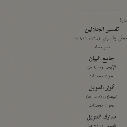
بارة
تفسير الجلالين
حلّي والسيوطي (٨٦٤، ٩١١ هـ)
نحو مجلد
جامع البيان
الإيجي (٩٠٥ هـ)
نحو ٣ مجلدات
أنوار التنزيل
البيضاوي (٦٨٥ هـ)
نحو ٣ مجلدات
مدارك التنزيل
النسفي (٧١٠ هـ)