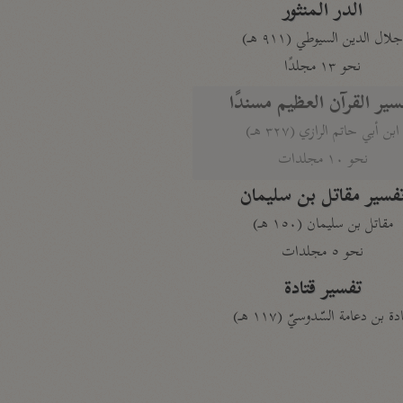
الدر المنثور
لال الدين السيوطي (٩١١ هـ)
نحو ١٣ مجلدًا
سير القرآن العظيم مسندًا
ابن أبي حاتم الرازي (٣٢٧ هـ)
نحو ١٠ مجلدات
فسير مقاتل بن سليمان
مقاتل بن سليمان (١٥٠ هـ)
نحو ٥ مجلدات
تفسير قتادة
دة بن دعامة السّدوسيّ (١١٧ هـ)